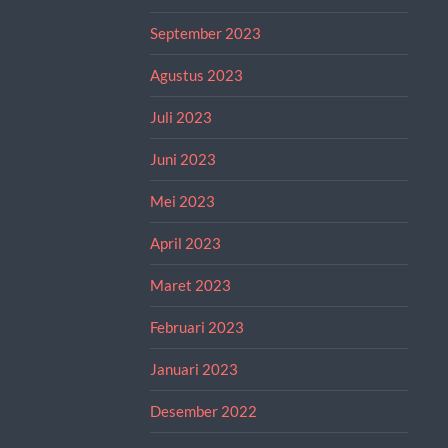
September 2023
Agustus 2023
Juli 2023
Juni 2023
Mei 2023
April 2023
Maret 2023
Februari 2023
Januari 2023
Desember 2022