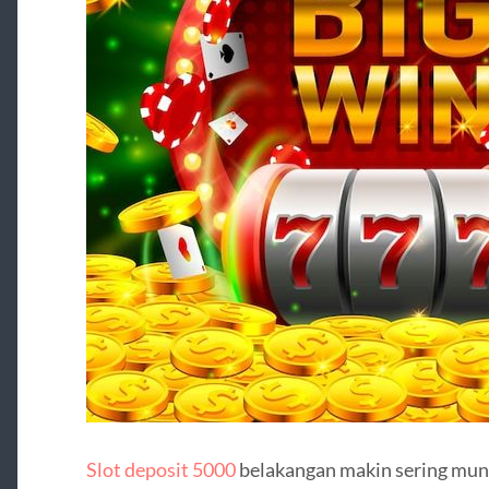
Slot deposit 5000
belakangan makin sering munc