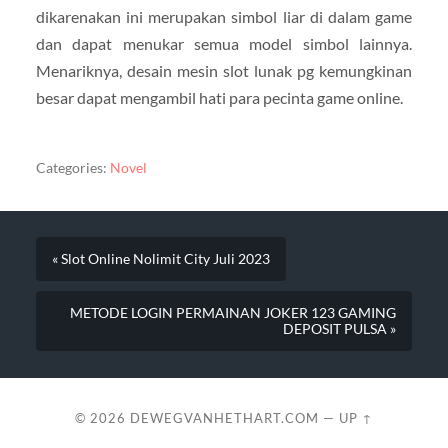
dikarenakan ini merupakan simbol liar di dalam game
dan dapat menukar semua model simbol lainnya.
Menariknya, desain mesin slot lunak pg kemungkinan
besar dapat mengambil hati para pecinta game online.
Categories:
Novel
« Slot Online Nolimit City Juli 2023
METODE LOGIN PERMAINAN JOKER 123 GAMING
DEPOSIT PULSA »
© 2026
DEWEGVANHETHART.COM
—
UP ↑