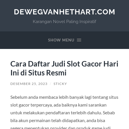
DEWEGVANHETHART.COM
Karangan Novel Paling Inspiratif
SHOW MENU
Cara Daftar Judi Slot Gacor Hari
Ini di Situs Resmi
DESEMBER 25, 2023
/
STICKY
Sebelum anda membaca lebih banyak lagi tentang situs
slot gacor terpercaya, ada baiknya kami sarankan
untuk melakukan pendaftaran terlebih dahulu. Sebab
bila akun permainan telah didapatkan, anda bisa
segera menentukan provider dan produk game judi