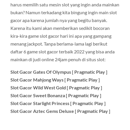
harus memilih satu mesin slot yang ingin anda mainkan
bukan? Namun terkadang kita bingung ingin main slot
gacor apa karena jumlah nya yang begitu banyak.
Karena itu kami akan memberikan sedikit bocoran
kira-kira game slot gacor hari ini apa yang gampang
menang jackpot. Tanpa berlama-lama lagi berikut
daftar 6 game slot gacor terbaik 2022 yang bisa anda
mainkan di judi online 24jam penuh di situs slot:
Slot Gacor Gates Of Olympus [ Pragmatic Play ]
Slot Gacor Mahjong Ways [ Pragmatic Play ]
Slot Gacor Wild West Gold [ Pragmatic Play ]
Slot Gacor Sweet Bonanza [ Pragmatic Play ]
Slot Gacor Starlight Princess [ Pragmatic Play ]
Slot Gacor Aztec Gems Deluxe [ Pragmatic Play ]