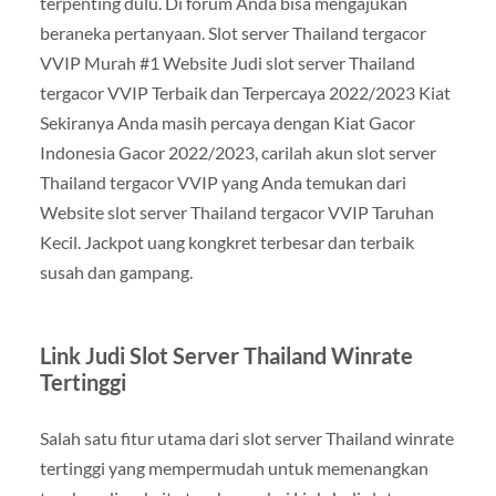
terpenting dulu. Di forum Anda bisa mengajukan
beraneka pertanyaan. Slot server Thailand tergacor
VVIP Murah #1 Website Judi slot server Thailand
tergacor VVIP Terbaik dan Terpercaya 2022/2023 Kiat
Sekiranya Anda masih percaya dengan Kiat Gacor
Indonesia Gacor 2022/2023, carilah akun slot server
Thailand tergacor VVIP yang Anda temukan dari
Website slot server Thailand tergacor VVIP Taruhan
Kecil. Jackpot uang kongkret terbesar dan terbaik
susah dan gampang.
Link Judi Slot Server Thailand Winrate
Tertinggi
Salah satu fitur utama dari slot server Thailand winrate
tertinggi yang mempermudah untuk memenangkan