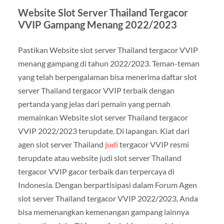
Website Slot Server Thailand Tergacor
VVIP Gampang Menang 2022/2023
Pastikan Website slot server Thailand tergacor VVIP
menang gampang di tahun 2022/2023. Teman-teman
yang telah berpengalaman bisa menerima daftar slot
server Thailand tergacor VVIP terbaik dengan
pertanda yang jelas dari pemain yang pernah
memainkan Website slot server Thailand tergacor
VVIP 2022/2023 terupdate. Di lapangan. Kiat dari
agen slot server Thailand
judi
tergacor VVIP resmi
terupdate atau website judi slot server Thailand
tergacor VVIP gacor terbaik dan terpercaya di
Indonesia. Dengan berpartisipasi dalam Forum Agen
slot server Thailand tergacor VVIP 2022/2023, Anda
bisa memenangkan kemenangan gampang lainnya