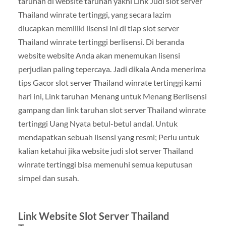
taruhan di website taruhan yakni Link Judi slot server
Thailand winrate tertinggi, yang secara lazim
diucapkan memiliki lisensi ini di tiap slot server
Thailand winrate tertinggi berlisensi. Di beranda
website website Anda akan menemukan lisensi
perjudian paling tepercaya. Jadi dikala Anda menerima
tips Gacor slot server Thailand winrate tertinggi kami
hari ini, Link taruhan Menang untuk Menang Berlisensi
gampang dan link taruhan slot server Thailand winrate
tertinggi Uang Nyata betul-betul andal. Untuk
mendapatkan sebuah lisensi yang resmi; Perlu untuk
kalian ketahui jika website judi slot server Thailand
winrate tertinggi bisa memenuhi semua keputusan
simpel dan susah.
Link Website Slot Server Thailand