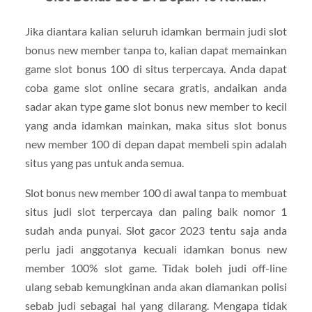
Jika diantara kalian seluruh idamkan bermain judi slot
bonus new member tanpa to, kalian dapat memainkan
game slot bonus 100 di situs terpercaya. Anda dapat
coba game slot online secara gratis, andaikan anda
sadar akan type game slot bonus new member to kecil
yang anda idamkan mainkan, maka situs slot bonus
new member 100 di depan dapat membeli spin adalah
situs yang pas untuk anda semua.
Slot bonus new member 100 di awal tanpa to membuat
situs judi slot terpercaya dan paling baik nomor 1
sudah anda punyai. Slot gacor 2023 tentu saja anda
perlu jadi anggotanya kecuali idamkan bonus new
member 100% slot game. Tidak boleh judi off-line
ulang sebab kemungkinan anda akan diamankan polisi
sebab judi sebagai hal yang dilarang. Mengapa tidak