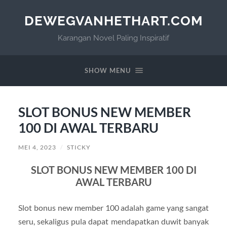
DEWEGVANHETHART.COM
Karangan Novel Paling Inspiratif
SHOW MENU
SLOT BONUS NEW MEMBER
100 DI AWAL TERBARU
MEI 4, 2023
/
STICKY
SLOT BONUS NEW MEMBER 100 DI
AWAL TERBARU
Slot bonus new member 100 adalah game yang sangat
seru, sekaligus pula dapat mendapatkan duwit banyak