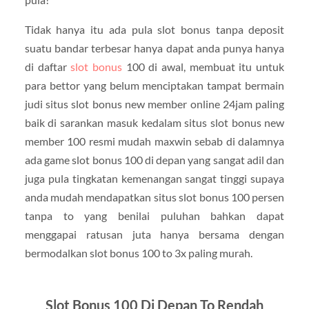
Tidak hanya itu ada pula slot bonus tanpa deposit
suatu bandar terbesar hanya dapat anda punya hanya
di daftar
slot bonus
100 di awal, membuat itu untuk
para bettor yang belum menciptakan tampat bermain
judi situs slot bonus new member online 24jam paling
baik di sarankan masuk kedalam situs slot bonus new
member 100 resmi mudah maxwin sebab di dalamnya
ada game slot bonus 100 di depan yang sangat adil dan
juga pula tingkatan kemenangan sangat tinggi supaya
anda mudah mendapatkan situs slot bonus 100 persen
tanpa to yang benilai puluhan bahkan dapat
menggapai ratusan juta hanya bersama dengan
bermodalkan slot bonus 100 to 3x paling murah.
Slot Bonus 100 Di Depan To Rendah