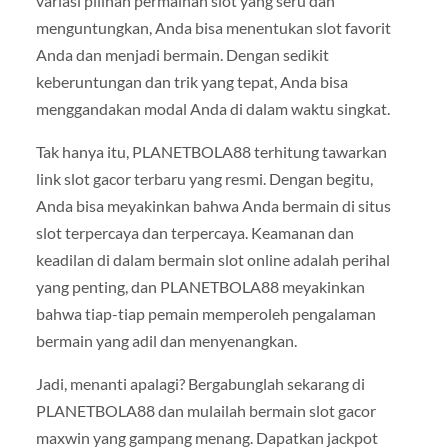
variasi pilihan permainan slot yang seru dan
menguntungkan, Anda bisa menentukan slot favorit
Anda dan menjadi bermain. Dengan sedikit
keberuntungan dan trik yang tepat, Anda bisa
menggandakan modal Anda di dalam waktu singkat.
Tak hanya itu, PLANETBOLA88 terhitung tawarkan
link slot gacor terbaru yang resmi. Dengan begitu,
Anda bisa meyakinkan bahwa Anda bermain di situs
slot terpercaya dan terpercaya. Keamanan dan
keadilan di dalam bermain slot online adalah perihal
yang penting, dan PLANETBOLA88 meyakinkan
bahwa tiap-tiap pemain memperoleh pengalaman
bermain yang adil dan menyenangkan.
Jadi, menanti apalagi? Bergabunglah sekarang di
PLANETBOLA88 dan mulailah bermain slot gacor
maxwin yang gampang menang. Dapatkan jackpot