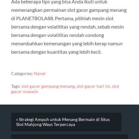
Ada beberapa tips yang bisa Anda ikuti untuk
memenangkan permainan slot gacor gampang menang
di PLANETBOLA88. Pertama, pilihlah mesin slot
bersama dengan volatilitas yang rendah, sebab mesin
bersama dengan volatilitas rendah condong
menambahkan kemenangan yang lebih kerap namun
bersama dengan kuantitas yang lebih kecil.
Categories:
Novel
Tags:
slot gacor gampang menang
,
slot gacor hari ini
,
slot
gacor maxwin
« Strategi Ampuh untuk Menang Bermain di Situs
Slot Mahjong Ways Terpercaya