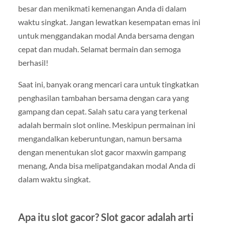
besar dan menikmati kemenangan Anda di dalam
waktu singkat. Jangan lewatkan kesempatan emas ini
untuk menggandakan modal Anda bersama dengan
cepat dan mudah. Selamat bermain dan semoga
berhasil!
Saat ini, banyak orang mencari cara untuk tingkatkan
penghasilan tambahan bersama dengan cara yang
gampang dan cepat. Salah satu cara yang terkenal
adalah bermain slot online. Meskipun permainan ini
mengandalkan keberuntungan, namun bersama
dengan menentukan slot gacor maxwin gampang
menang, Anda bisa melipatgandakan modal Anda di
dalam waktu singkat.
Apa itu slot gacor? Slot gacor adalah arti