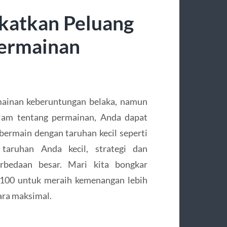
gkatkan Peluang
ermainan
rmainan keberuntungan belaka, namun
am tentang permainan, Anda dapat
ermain dengan taruhan kecil seperti
taruhan Anda kecil, strategi dan
bedaan besar. Mari kita bongkar
 100 untuk meraih kemenangan lebih
ara maksimal.