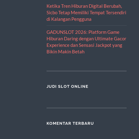
Ketika Tren Hiburan Digital Berubah,
Sicbo Tetap Memiliki Tempat Tersendiri
di Kalangan Pengguna
GADUNSLOT 2026: Platform Game
Hiburan Daring dengan Ultimate Gacor
Experience dan Sensasi Jackpot yang
Bikin Makin Betah
JUDI SLOT ONLINE
KOMENTAR TERBARU