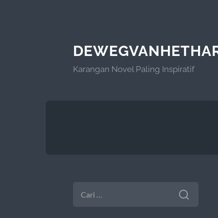
DEWEGVANHETHAR
Karangan Novel Paling Inspiratif
CARI
UNTUK: