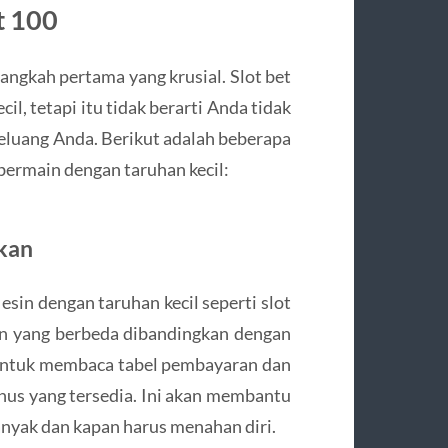
t 100
ngkah pertama yang krusial. Slot bet
l, tetapi itu tidak berarti Anda tidak
luang Anda. Berikut adalah beberapa
ermain dengan taruhan kecil:
nkan
esin dengan taruhan kecil seperti slot
n yang berbeda dibandingkan dengan
n untuk membaca tabel pembayaran dan
nus yang tersedia. Ini akan membantu
nyak dan kapan harus menahan diri.