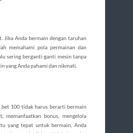
t. Jika Anda bermain dengan taruhan
mudah memahami pola permainan dan
lu sering berganti-ganti mesin tanpa
esin yang Anda pahami dan nikmati.
t bet 100 tidak harus berarti bermain
t, memanfaatkan bonus, mengelola
ktu yang tepat untuk bermain, Anda