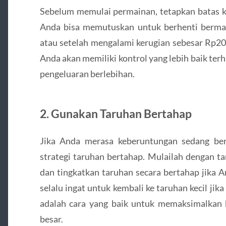
Sebelum memulai permainan, tetapkan batas k
Anda bisa memutuskan untuk berhenti berm
atau setelah mengalami kerugian sebesar Rp20
Anda akan memiliki kontrol yang lebih baik te
pengeluaran berlebihan.
2. Gunakan Taruhan Bertahap
Jika Anda merasa keberuntungan sedang be
strategi taruhan bertahap. Mulailah dengan ta
dan tingkatkan taruhan secara bertahap jika
selalu ingat untuk kembali ke taruhan kecil ji
adalah cara yang baik untuk memaksimalkan
besar.