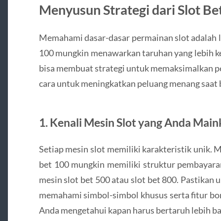
Menyusun Strategi dari Slot Be
Memahami dasar-dasar permainan slot adalah la
100 mungkin menawarkan taruhan yang lebih keci
bisa membuat strategi untuk memaksimalkan pe
cara untuk meningkatkan peluang menang saat b
1. Kenali Mesin Slot yang Anda Mai
Setiap mesin slot memiliki karakteristik unik. M
bet 100 mungkin memiliki struktur pembayara
mesin slot bet 500 atau slot bet 800. Pastika
memahami simbol-simbol khusus serta fitur bo
Anda mengetahui kapan harus bertaruh lebih ba