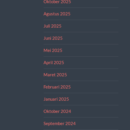
Oktober 2025
Agustus 2025
Juli 2025
Juni 2025
Mei 2025
April 2025
Maret 2025
Februari 2025
Januari 2025
Oktober 2024
September 2024