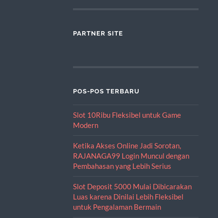
PARTNER SITE
POS-POS TERBARU
Slot 10Ribu Fleksibel untuk Game
Modern
Ketika Akses Online Jadi Sorotan,
RAJANAGA99 Login Muncul dengan
Pembahasan yang Lebih Serius
Slot Deposit 5000 Mulai Dibicarakan
Luas karena Dinilai Lebih Fleksibel
untuk Pengalaman Bermain