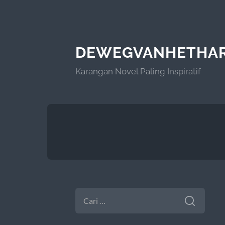
DEWEGVANHETHAR
Karangan Novel Paling Inspiratif
CARI
UNTUK: