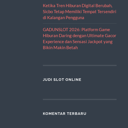
Ketika Tren Hiburan Digital Berubah,
Sicbo Tetap Memiliki Tempat Tersendiri
di Kalangan Pengguna
GADUNSLOT 2026: Platform Game
Hiburan Daring dengan Ultimate Gacor
Experience dan Sensasi Jackpot yang
Bikin Makin Betah
JUDI SLOT ONLINE
KOMENTAR TERBARU