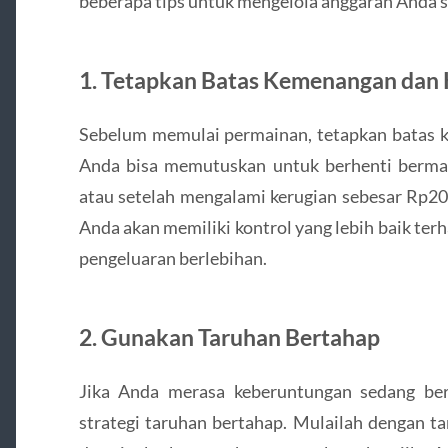
beberapa tips untuk mengelola anggaran Anda s
1. Tetapkan Batas Kemenangan dan
Sebelum memulai permainan, tetapkan batas k
Anda bisa memutuskan untuk berhenti berm
atau setelah mengalami kerugian sebesar Rp20
Anda akan memiliki kontrol yang lebih baik te
pengeluaran berlebihan.
2. Gunakan Taruhan Bertahap
Jika Anda merasa keberuntungan sedang be
strategi taruhan bertahap. Mulailah dengan ta