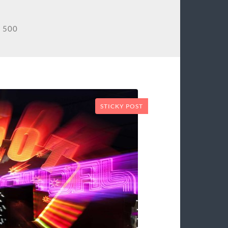
 500
STICKY POST