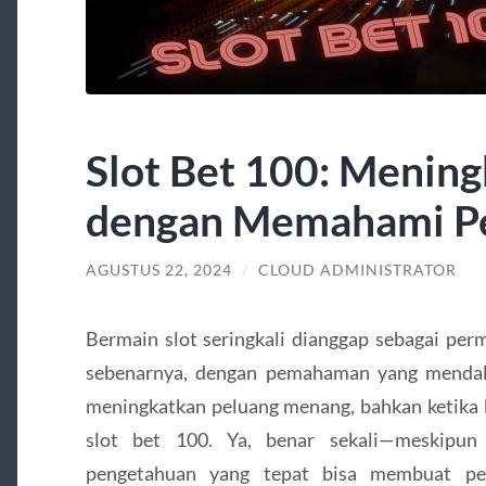
Slot Bet 100: Menin
dengan Memahami P
AGUSTUS 22, 2024
/
CLOUD ADMINISTRATOR
Bermain slot seringkali dianggap sebagai pe
sebenarnya, dengan pemahaman yang mendal
meningkatkan peluang menang, bahkan ketika b
slot bet 100. Ya, benar sekali—meskipun 
pengetahuan yang tepat bisa membuat per