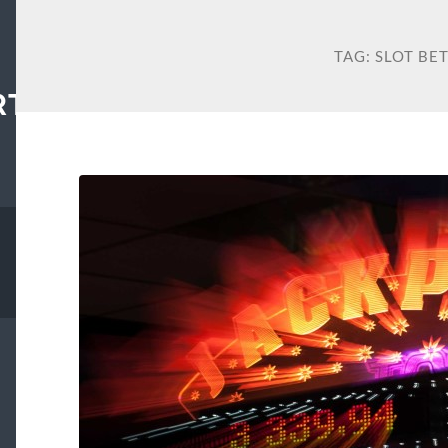
TAG:
SLOT BET
T.COM