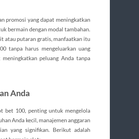
dan promosi yang dapat meningkatkan
tuk bermain dengan modal tambahan.
t atau putaran gratis, manfaatkan itu
100 tanpa harus mengeluarkan uang
uk meningkatkan peluang Anda tanpa
han Anda
ot bet 100, penting untuk mengelola
uhan Anda kecil, manajemen anggaran
an yang signifikan. Berikut adalah