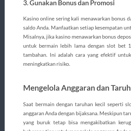
3. Gunakan Bonus dan Promosi
Kasino online sering kali menawarkan bonus 
saldo Anda. Manfaatkan setiap kesempatan un
Misalnya, jika kasino menawarkan bonus deposi
untuk bermain lebih lama dengan slot bet 
tambahan. Ini adalah cara yang efektif unt
meningkatkan risiko.
Mengelola Anggaran dan Taru
Saat bermain dengan taruhan kecil seperti sl
anggaran Anda dengan bijaksana. Meskipun tar
yang buruk tetap bisa mengakibatkan kerugi