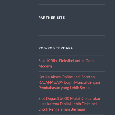
PARTNER SITE
POS-POS TERBARU
Slot 10Ribu Fleksibel untuk Game
Modern
Ketika Akses Online Jadi Sorotan,
RAJANAGA99 Login Muncul dengan
Pembahasan yang Lebih Serius
Slot Deposit 5000 Mulai Dibicarakan
Luas karena Dinilai Lebih Fleksibel
untuk Pengalaman Bermain