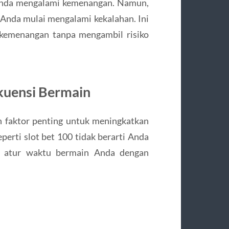
 Anda mengalami kemenangan. Namun,
ka Anda mulai mengalami kekalahan. Ini
 kemenangan tanpa mengambil risiko
uensi Bermain
 faktor penting untuk meningkatkan
perti slot bet 100 tidak berarti Anda
a, atur waktu bermain Anda dengan