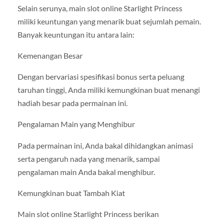
Selain serunya, main slot online Starlight Princess
miliki keuntungan yang menarik buat sejumlah pemain.
Banyak keuntungan itu antara lain:
Kemenangan Besar
Dengan bervariasi spesifikasi bonus serta peluang
taruhan tinggi, Anda miliki kemungkinan buat menangi
hadiah besar pada permainan ini.
Pengalaman Main yang Menghibur
Pada permainan ini, Anda bakal dihidangkan animasi
serta pengaruh nada yang menarik, sampai
pengalaman main Anda bakal menghibur.
Kemungkinan buat Tambah Kiat
Main slot online Starlight Princess berikan