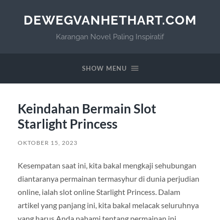
DEWEGVANHETHART.COM
Karangan Novel Paling Inspiratif
SHOW MENU
Keindahan Bermain Slot
Starlight Princess
OKTOBER 15, 2023
Kesempatan saat ini, kita bakal mengkaji sehubungan
diantaranya permainan termasyhur di dunia perjudian
online, ialah slot online Starlight Princess. Dalam
artikel yang panjang ini, kita bakal melacak seluruhnya
yang harus Anda pahami tentang permainan ini,