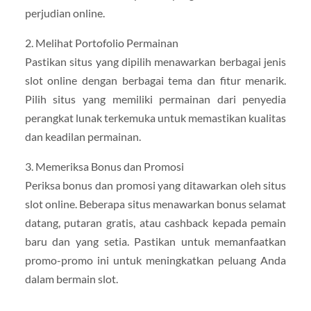
perjudian online.
2. Melihat Portofolio Permainan
Pastikan situs yang dipilih menawarkan berbagai jenis
slot online dengan berbagai tema dan fitur menarik.
Pilih situs yang memiliki permainan dari penyedia
perangkat lunak terkemuka untuk memastikan kualitas
dan keadilan permainan.
3. Memeriksa Bonus dan Promosi
Periksa bonus dan promosi yang ditawarkan oleh situs
slot online. Beberapa situs menawarkan bonus selamat
datang, putaran gratis, atau cashback kepada pemain
baru dan yang setia. Pastikan untuk memanfaatkan
promo-promo ini untuk meningkatkan peluang Anda
dalam bermain slot.