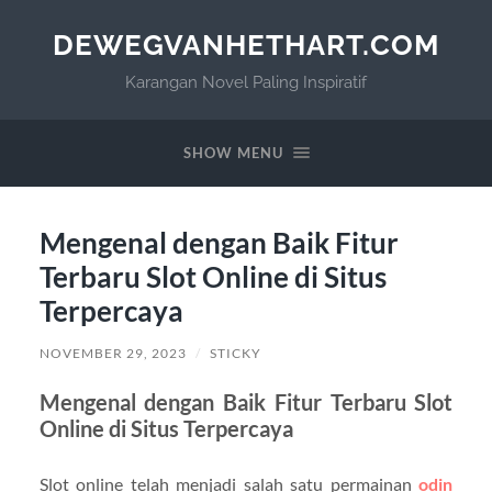
DEWEGVANHETHART.COM
Karangan Novel Paling Inspiratif
SHOW MENU
Mengenal dengan Baik Fitur
Terbaru Slot Online di Situs
Terpercaya
NOVEMBER 29, 2023
/
STICKY
Mengenal dengan Baik Fitur Terbaru Slot
Online di Situs Terpercaya
Slot online telah menjadi salah satu permainan
odin