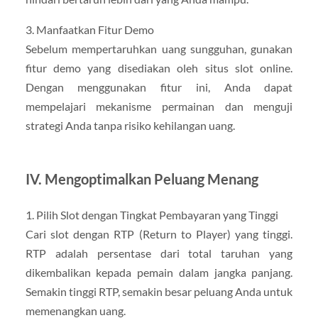
3. Manfaatkan Fitur Demo
Sebelum mempertaruhkan uang sungguhan, gunakan
fitur demo yang disediakan oleh situs slot online.
Dengan menggunakan fitur ini, Anda dapat
mempelajari mekanisme permainan dan menguji
strategi Anda tanpa risiko kehilangan uang.
IV. Mengoptimalkan Peluang Menang
1. Pilih Slot dengan Tingkat Pembayaran yang Tinggi
Cari slot dengan RTP (Return to Player) yang tinggi.
RTP adalah persentase dari total taruhan yang
dikembalikan kepada pemain dalam jangka panjang.
Semakin tinggi RTP, semakin besar peluang Anda untuk
memenangkan uang.