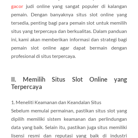
gacor
judi online yang sangat populer di kalangan
pemain. Dengan banyaknya situs slot online yang
tersedia, penting bagi para pemain slot untuk memilih
situs yang terpercaya dan berkualitas. Dalam panduan
ini, kami akan memberikan informasi dan strategi bagi
pemain slot online agar dapat bermain dengan
profesional di situs terpercaya.
II. Memilih Situs Slot Online yang
Terpercaya
1. Meneliti Keamanan dan Keandalan Situs
Sebelum memulai permainan, pastikan situs slot yang
dipilih memiliki sistem keamanan dan perlindungan
data yang baik. Selain itu, pastikan juga situs memiliki
lisensi resmi dan reputasi yang baik di industri