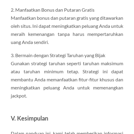
2. Manfaatkan Bonus dan Putaran Gratis
Manfaatkan bonus dan putaran gratis yang ditawarkan
oleh situs. Ini dapat meningkatkan peluang Anda untuk
meraih kemenangan tanpa harus mempertaruhkan
uang Anda sendiri.
3. Bermain dengan Strategi Taruhan yang Bijak
Gunakan strategi taruhan seperti taruhan maksimum
atau taruhan minimum tetap. Strategi ini dapat
membantu Anda memanfaatkan fitur-fitur khusus dan
meningkatkan peluang Anda untuk memenangkan
jackpot.
V. Kesimpulan
Dalam panduan ini, kami telah memberikan informasi