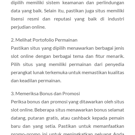
dipilih memiliki sistem keamanan dan perlindungan
data yang baik. Selain itu, pastikan juga situs memiliki
lisensi resmi dan reputasi yang baik di industri
perjudian online.
2. Melihat Portofolio Permainan
Pastikan situs yang dipilih menawarkan berbagai jenis
slot online dengan berbagai tema dan fitur menarik.
Pilih situs yang memiliki permainan dari penyedia
perangkat lunak terkemuka untuk memastikan kualitas
dan keadilan permainan.
3. Memeriksa Bonus dan Promosi
Periksa bonus dan promosi yang ditawarkan oleh situs
slot online. Beberapa situs menawarkan bonus selamat
datang, putaran gratis, atau cashback kepada pemain
baru dan yang setia. Pastikan untuk memanfaatkan
promo-promo ini untuk meningkatkan peluang Anda