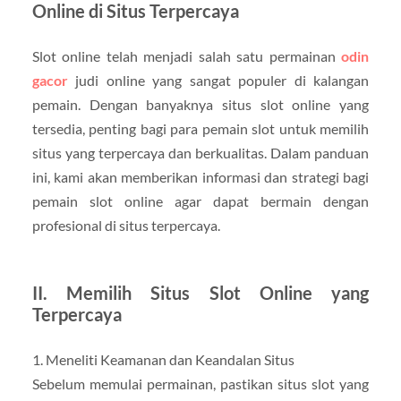
Online di Situs Terpercaya
Slot online telah menjadi salah satu permainan
odin
gacor
judi online yang sangat populer di kalangan
pemain. Dengan banyaknya situs slot online yang
tersedia, penting bagi para pemain slot untuk memilih
situs yang terpercaya dan berkualitas. Dalam panduan
ini, kami akan memberikan informasi dan strategi bagi
pemain slot online agar dapat bermain dengan
profesional di situs terpercaya.
II. Memilih Situs Slot Online yang
Terpercaya
1. Meneliti Keamanan dan Keandalan Situs
Sebelum memulai permainan, pastikan situs slot yang