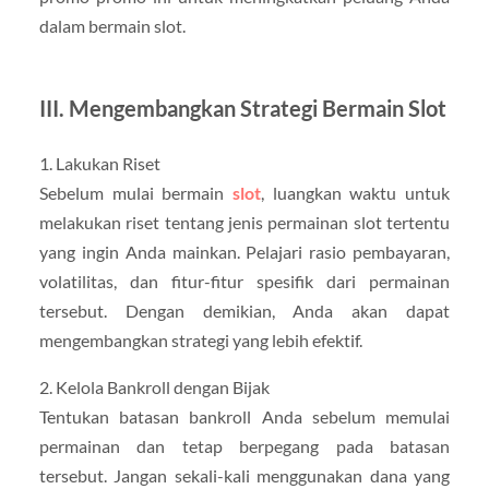
dalam bermain slot.
III. Mengembangkan Strategi Bermain Slot
1. Lakukan Riset
Sebelum mulai bermain
slot
, luangkan waktu untuk
melakukan riset tentang jenis permainan slot tertentu
yang ingin Anda mainkan. Pelajari rasio pembayaran,
volatilitas, dan fitur-fitur spesifik dari permainan
tersebut. Dengan demikian, Anda akan dapat
mengembangkan strategi yang lebih efektif.
2. Kelola Bankroll dengan Bijak
Tentukan batasan bankroll Anda sebelum memulai
permainan dan tetap berpegang pada batasan
tersebut. Jangan sekali-kali menggunakan dana yang