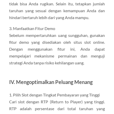
tidak bisa Anda rugikan. Selain itu, tetapkan jumlah
taruhan yang sesuai dengan kemampuan Anda dan
hindari bertaruh lebih dari yang Anda mampu.
3. Manfaatkan Fitur Demo
Sebelum mempertaruhkan uang sungguhan, gunakan
fitur demo yang disediakan oleh situs slot online.
Dengan menggunakan fitur ini, Anda dapat
mempelajari mekanisme permainan dan menguji
strategi Anda tanpa risiko kehilangan uang.
IV. Mengoptimalkan Peluang Menang
1. Pilih Slot dengan Tingkat Pembayaran yang Tinggi
Cari slot dengan RTP (Return to Player) yang tinggi.
RTP adalah persentase dari total taruhan yang