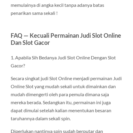
memulainya di angka kecil tanpa adanya batas
penarikan sama sekali !
FAQ — Kecuali Permainan Judi Slot Online
Dan Slot Gacor
1. Apabila Sih Bedanya Judi Slot Online Dengan Slot
Gacor?
Secara singkat judi Slot Online menjadi permainan Judi
Online Slot yang mudah sekali untuk dimainkan dan
mudah dimengerti oleh para pemula dimana saja
mereka berada. Sedangkan itu, permainan ini juga
dapat dimulai setelah kalian menentukan besaran
taruhannya dalam sekali spin.
Diperlukan nantinya spin sudah berputar dan