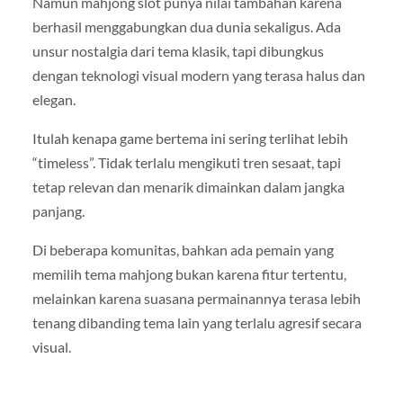
Namun mahjong slot punya nilai tambahan karena
berhasil menggabungkan dua dunia sekaligus. Ada
unsur nostalgia dari tema klasik, tapi dibungkus
dengan teknologi visual modern yang terasa halus dan
elegan.
Itulah kenapa game bertema ini sering terlihat lebih
“timeless”. Tidak terlalu mengikuti tren sesaat, tapi
tetap relevan dan menarik dimainkan dalam jangka
panjang.
Di beberapa komunitas, bahkan ada pemain yang
memilih tema mahjong bukan karena fitur tertentu,
melainkan karena suasana permainannya terasa lebih
tenang dibanding tema lain yang terlalu agresif secara
visual.