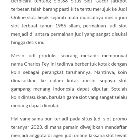
Berbicara tentang Slot88 Situs Slot Gacor jackpot
terbesar, telah barang pasti kita tentu merujuk ke Judi
Online slot. Sejak sejarah mula munculnya mesin judi
slot terbuat tahun 1985 silam, permainan judi slot
menjadi di antara permainan judi yang sangat disukai
hingga detik ini.
Mesin judi produksi seorang mekanik mempunyai
nama Charles Fey ini tadinya berbentuk kotak dengan
koin sebagai perangkat taruhannya. Nantinya, koin
dimasukkan ke dalam kotak mesin supaya slot
gampang menang Indonesia dapat diputar. Setelah
koin dimasukkan, barulah game slot yang sangat selalu
menang dapat dimulai.
Hal yang sama pun terjadi pada situs judi slot promo
teranyar 2023, di mana pemain diwajibkan mendaftar
menjadi anggota di agen judi online laksana slot lewat