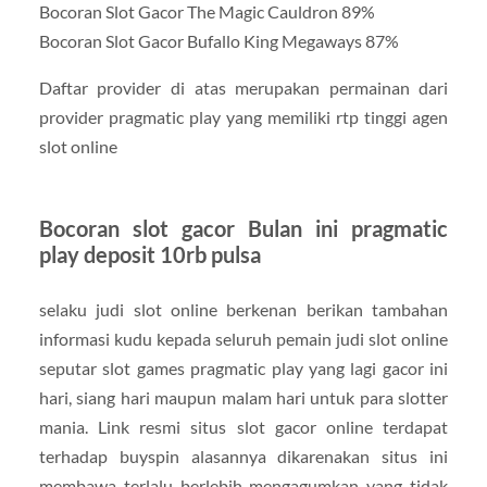
Bocoran Slot Gacor The Magic Cauldron 89%
Bocoran Slot Gacor Bufallo King Megaways 87%
Daftar provider di atas merupakan permainan dari
provider pragmatic play yang memiliki rtp tinggi agen
slot online
Bocoran slot gacor Bulan ini pragmatic
play deposit 10rb pulsa
selaku judi slot online berkenan berikan tambahan
informasi kudu kepada seluruh pemain judi slot online
seputar slot games pragmatic play yang lagi gacor ini
hari, siang hari maupun malam hari untuk para slotter
mania. Link resmi situs slot gacor online terdapat
terhadap buyspin alasannya dikarenakan situs ini
membawa terlalu berlebih mengagumkan yang tidak