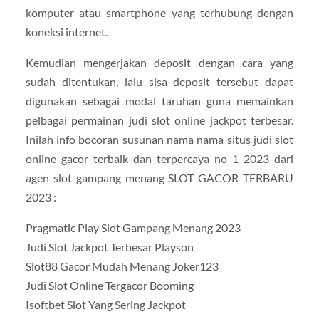
komputer atau smartphone yang terhubung dengan
koneksi internet.
Kemudian mengerjakan deposit dengan cara yang
sudah ditentukan, lalu sisa deposit tersebut dapat
digunakan sebagai modal taruhan guna memainkan
pelbagai permainan judi slot online jackpot terbesar.
Inilah info bocoran susunan nama nama situs judi slot
online gacor terbaik dan terpercaya no 1 2023 dari
agen slot gampang menang SLOT GACOR TERBARU
2023 :
Pragmatic Play Slot Gampang Menang 2023
Judi Slot Jackpot Terbesar Playson
Slot88 Gacor Mudah Menang Joker123
Judi Slot Online Tergacor Booming
Isoftbet Slot Yang Sering Jackpot