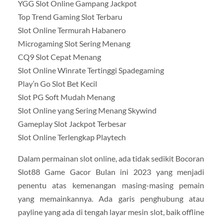
YGG Slot Online Gampang Jackpot
Top Trend Gaming Slot Terbaru
Slot Online Termurah Habanero
Microgaming Slot Sering Menang
CQ9 Slot Cepat Menang
Slot Online Winrate Tertinggi Spadegaming
Play’n Go Slot Bet Kecil
Slot PG Soft Mudah Menang
Slot Online yang Sering Menang Skywind
Gameplay Slot Jackpot Terbesar
Slot Online Terlengkap Playtech
Dalam permainan slot online, ada tidak sedikit Bocoran
Slot88 Game Gacor Bulan ini 2023 yang menjadi
penentu atas kemenangan masing-masing pemain
yang memainkannya. Ada garis penghubung atau
payline yang ada di tengah layar mesin slot, baik offline