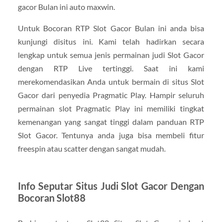
gacor Bulan ini auto maxwin.
Untuk Bocoran RTP Slot Gacor Bulan ini anda bisa
kunjungi disitus ini. Kami telah hadirkan secara
lengkap untuk semua jenis permainan judi Slot Gacor
dengan RTP Live tertinggi. Saat ini kami
merekomendasikan Anda untuk bermain di situs Slot
Gacor dari penyedia Pragmatic Play. Hampir seluruh
permainan slot Pragmatic Play ini memiliki tingkat
kemenangan yang sangat tinggi dalam panduan RTP
Slot Gacor. Tentunya anda juga bisa membeli fitur
freespin atau scatter dengan sangat mudah.
Info Seputar Situs Judi Slot Gacor Dengan
Bocoran Slot88