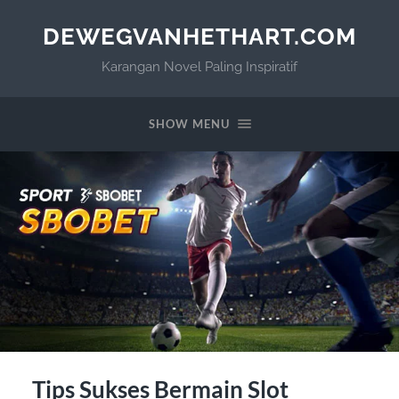
DEWEGVANHETHART.COM
Karangan Novel Paling Inspiratif
SHOW MENU
Tips Sukses Bermain Slot