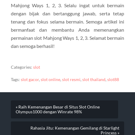
Mahjong Ways 1, 2, 3. Selalu ingat untuk bermain
dengan bijak dan bertanggung jawab, serta tetap
tenang dan fokus selama bermain. Semoga artikel ini
bermanfaat dan membantu Anda memenangkan
permainan slot Mahjong Ways 1, 2, 3. Selamat bermain
dan semoga berhasil!
Categories:
slot
Tags:
slot gacor
,
slot online
,
slot resmi
,
slot thailand
,
slot88
« Raih Kemenangan Besar di Situs Slot Online
Olympus1000 dengan Winrate 98%
Rahasia Jitu: Kemenangan Gemilang di Starlight
Princess »