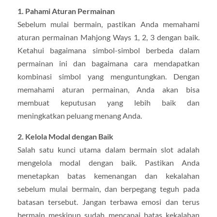
1. Pahami Aturan Permainan
Sebelum mulai bermain, pastikan Anda memahami
aturan permainan Mahjong Ways 1, 2, 3 dengan baik.
Ketahui bagaimana simbol-simbol berbeda dalam
permainan ini dan bagaimana cara mendapatkan
kombinasi simbol yang menguntungkan. Dengan
memahami aturan permainan, Anda akan bisa
membuat keputusan yang lebih baik dan
meningkatkan peluang menang Anda.
2. Kelola Modal dengan Baik
Salah satu kunci utama dalam bermain slot adalah
mengelola modal dengan baik. Pastikan Anda
menetapkan batas kemenangan dan kekalahan
sebelum mulai bermain, dan berpegang teguh pada
batasan tersebut. Jangan terbawa emosi dan terus
bermain meskipun sudah mencapai batas kekalahan