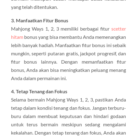
yang telah ditentukan.
3. Manfaatkan Fitur Bonus
Mahjong Ways 1, 2, 3 memiliki berbagai fitur
scetter
hitam
bonus yang bisa membantu Anda memenangkan
lebih banyak hadiah. Manfaatkan fitur bonus ini sebaik
mungkin, seperti putaran gratis, jackpot progresif, dan
fitur bonus lainnya. Dengan memanfaatkan fitur
bonus, Anda akan bisa meningkatkan peluang menang
Anda dalam permainan ini.
4. Tetap Tenang dan Fokus
Selama bermain Mahjong Ways 1, 2, 3, pastikan Anda
tetap dalam kondisi tenang dan fokus. Jangan terburu-
buru dalam membuat keputusan dan hindari godaan
untuk terus bermain meskipun sedang mengalami
kekalahan. Dengan tetap tenang dan fokus, Anda akan