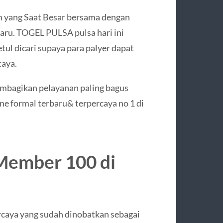
n yang Saat Besar bersama dengan
baru. TOGEL PULSA pulsa hari ini
tul dicari supaya para palyer dapat
caya.
mbagikan pelayanan paling bagus
line formal terbaru& terpercaya no 1 di
Member 100 di
percaya yang sudah dinobatkan sebagai