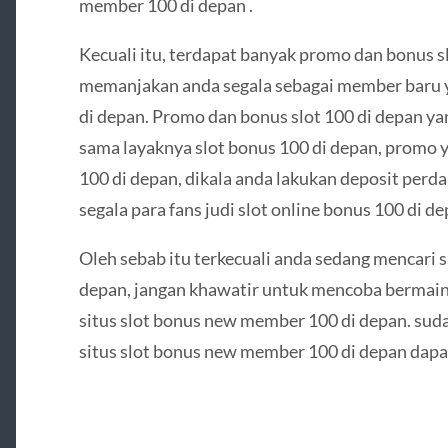
member 100 di depan .
Kecuali itu, terdapat banyak promo dan bonus s
memanjakan anda segala sebagai member baru yan
di depan. Promo dan bonus slot 100 di depan ya
sama layaknya slot bonus 100 di depan, promo ya
100 di depan, dikala anda lakukan deposit perd
segala para fans judi slot online bonus 100 di de
Oleh sebab itu terkecuali anda sedang mencari 
depan, jangan khawatir untuk mencoba bermain d
situs slot bonus new member 100 di depan. suda
situs slot bonus new member 100 di depan dapat