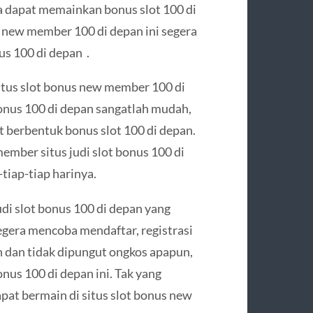
a dapat memainkan bonus slot 100 di
s new member 100 di depan ini segera
us 100 di depan .
itus slot bonus new member 100 di
bonus 100 di depan sangatlah mudah,
t berbentuk bonus slot 100 di depan.
member situs judi slot bonus 100 di
tiap-tiap harinya.
di slot bonus 100 di depan yang
segera mencoba mendaftar, registrasi
ah dan tidak dipungut ongkos apapun,
onus 100 di depan ini. Tak yang
pat bermain di situs slot bonus new