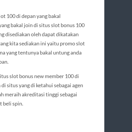
lot 100 di depan yang bakal
g bakal join di situs slot bonus 100
ng disediakan oleh dapat dikatakan
ng kita sediakan ini yaitu promo slot
ana yang tentunya bakal untung anda
pan.
situs slot bonus new member 100 di
i situs yang di ketahui sebagai agen
h meraih akreditasi tinggi sebagai
 beli spin.