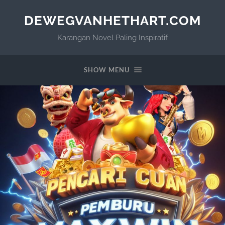
DEWEGVANHETHART.COM
Karangan Novel Paling Inspiratif
SHOW MENU