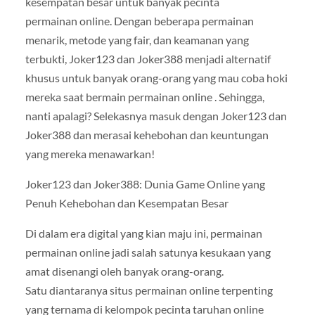
kesempatan besar untuk banyak pecinta
permainan online. Dengan beberapa permainan
menarik, metode yang fair, dan keamanan yang
terbukti, Joker123 dan Joker388 menjadi alternatif
khusus untuk banyak orang-orang yang mau coba hoki
mereka saat bermain permainan online . Sehingga,
nanti apalagi? Selekasnya masuk dengan Joker123 dan
Joker388 dan merasai kehebohan dan keuntungan
yang mereka menawarkan!
Joker123 dan Joker388: Dunia Game Online yang
Penuh Kehebohan dan Kesempatan Besar
Di dalam era digital yang kian maju ini, permainan
permainan online jadi salah satunya kesukaan yang
amat disenangi oleh banyak orang-orang.
Satu diantaranya situs permainan online terpenting
yang ternama di kelompok pecinta taruhan online