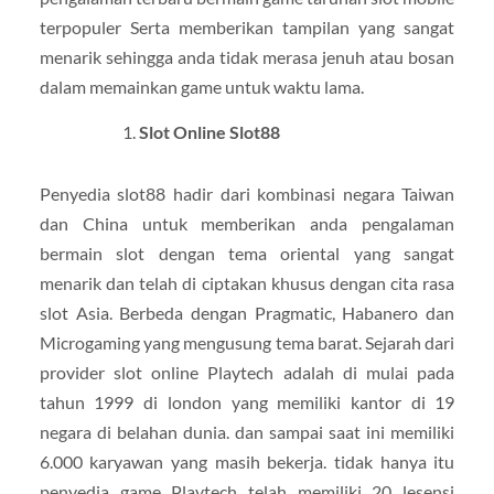
terpopuler Serta memberikan tampilan yang sangat
menarik sehingga anda tidak merasa jenuh atau bosan
dalam memainkan game untuk waktu lama.
Slot Online Slot88
Penyedia slot88 hadir dari kombinasi negara Taiwan
dan China untuk memberikan anda pengalaman
bermain slot dengan tema oriental yang sangat
menarik dan telah di ciptakan khusus dengan cita rasa
slot Asia. Berbeda dengan Pragmatic, Habanero dan
Microgaming yang mengusung tema barat. Sejarah dari
provider slot online Playtech adalah di mulai pada
tahun 1999 di london yang memiliki kantor di 19
negara di belahan dunia. dan sampai saat ini memiliki
6.000 karyawan yang masih bekerja. tidak hanya itu
penyedia game Playtech telah memiliki 20 lesensi