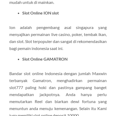
mudah untuk di mainkan.
Slot Online ION slot
Ion adalah pengembang asal singapura yang
menyajikan permainan live casino, poker, tembak ikan,
dan slot. Slot terpopuler dan sangat di rekomendasikan
bagi pemain indonesia saat ini.
Slot Online GAMATRON
Bandar slot online Indonesia dengan jumlah Maxwin
terbanyak Gamatron, menghadirkan permainan
slot777 paling hoki dan pastinya gampang banget
mendapatkan jackpotnya. Anda hanya perlu
memutarkan Reel dan biarkan dewi fortuna yang
menuntun anda menuju kemenangan. Selain itu Kami
juga memiliki slot online deposit 10000.