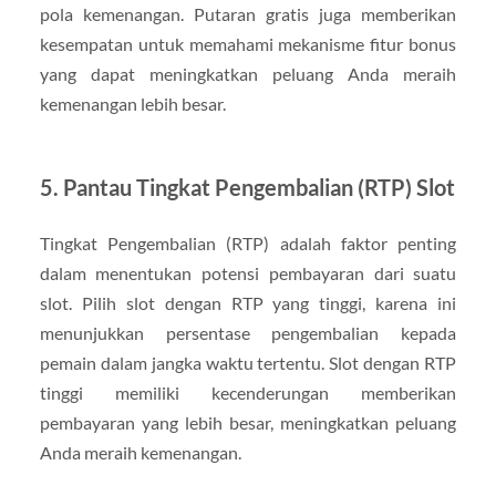
pola kemenangan. Putaran gratis juga memberikan
kesempatan untuk memahami mekanisme fitur bonus
yang dapat meningkatkan peluang Anda meraih
kemenangan lebih besar.
5. Pantau Tingkat Pengembalian (RTP) Slot
Tingkat Pengembalian (RTP) adalah faktor penting
dalam menentukan potensi pembayaran dari suatu
slot. Pilih slot dengan RTP yang tinggi, karena ini
menunjukkan persentase pengembalian kepada
pemain dalam jangka waktu tertentu. Slot dengan RTP
tinggi memiliki kecenderungan memberikan
pembayaran yang lebih besar, meningkatkan peluang
Anda meraih kemenangan.