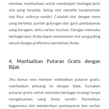
member, manfaatkan untuk menjelajahi berbagai jenis
slot yang tersedia. Setiap slot memiliki karakteristik
dan fitur uniknya sendiri. Cobalah slot dengan tema
yang berbeda, jumlah gulungan dan garis pembayaran
yang beragam, serta variasi taruhan. Dengan mencoba
berbagai opsi, Anda dapat menemukan slot yang paling
sesuai dengan preferensi permainan Anda.
4. Manfaatkan Putaran Gratis dengan
Bijak
Jika bonus new member melibatkan putaran gratis,
manfaatkan peluang ini dengan bijak. Gunakan
putaran gratis untuk mencoba berbagai strategi tanpa
mengeluarkan uang Anda sendiri. Perhatikan
bagaimana slot memberikan pembayaran dan carilah