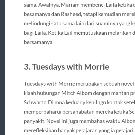
sama. Awalnya, Mariam membenci Laila ketika d
besamanya dan Rasheed, tetapi kemudian merek
melindungi satu sama lain dari suaminya yang 
bagi Laila. Ketika Lail memutuskaan melarikan d
bersamanya.
3. Tuesdays with Morrie
Tuesdays with Morrie merupakan sebuah nove
kisah hubungan Mitch Albom dengan mantan pro
Schwartz. Di mna keduany kehilngn kontak setel
memperbaharui persahabatan mereka ketika Sc
penyakit. Novel ini juga membahas waktu Albom
merefleksikan banyak pelajaran yang ia pelajari