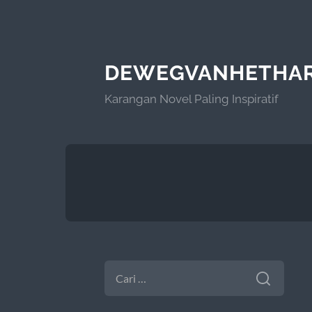
DEWEGVANHETHAR
Karangan Novel Paling Inspiratif
CARI
UNTUK: