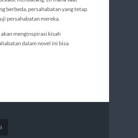
g berbeda, persahabatan yang tetap
uji persahabatan mereka.
g akan menginspirasi kisah
habatan dalam novel ini bisa
i