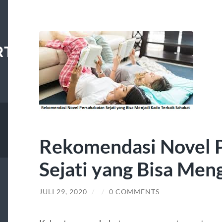
T.COM
Rekomendasi Novel 
Sejati yang Bisa Meng
JULI 29, 2020
/
/
0 COMMENTS