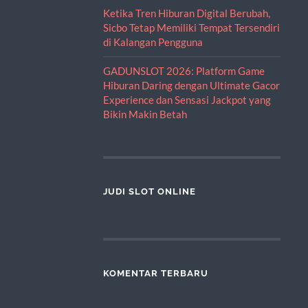
Ketika Tren Hiburan Digital Berubah,
Sicbo Tetap Memiliki Tempat Tersendiri
di Kalangan Pengguna
GADUNSLOT 2026: Platform Game
Hiburan Daring dengan Ultimate Gacor
Experience dan Sensasi Jackpot yang
Bikin Makin Betah
JUDI SLOT ONLINE
KOMENTAR TERBARU