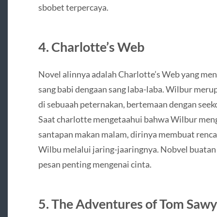
sbobet terpercaya.
4. Charlotte’s Web
Novel alinnya adalah Charlotte’s Web yang men
sang babi dengaan sang laba-laba. Wilbur meru
di sebuaah peternakan, bertemaan dengan seeko
Saat charlotte mengetaahui bahwa Wilbur men
santapan makan malam, dirinya membuat renc
Wilbu melalui jaring-jaaringnya. Nobvel buata
pesan penting mengenai cinta.
5. The Adventures of Tom Sawy