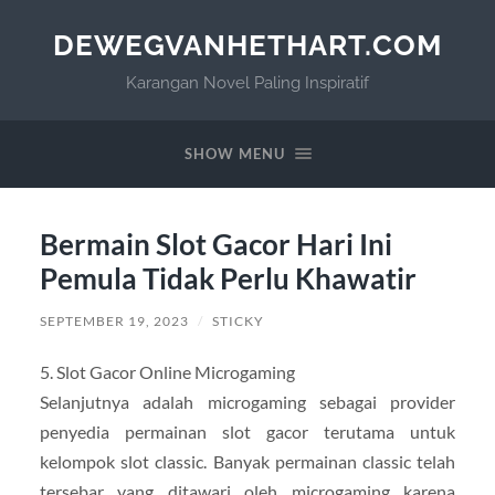
DEWEGVANHETHART.COM
Karangan Novel Paling Inspiratif
SHOW MENU
Bermain Slot Gacor Hari Ini
Pemula Tidak Perlu Khawatir
SEPTEMBER 19, 2023
/
STICKY
5. Slot Gacor Online Microgaming
Selanjutnya adalah microgaming sebagai provider
penyedia permainan slot gacor terutama untuk
kelompok slot classic. Banyak permainan classic telah
tersebar yang ditawari oleh microgaming karena