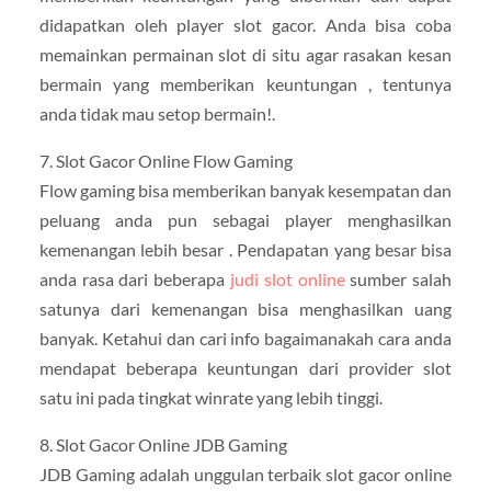
didapatkan oleh player slot gacor. Anda bisa coba
memainkan permainan slot di situ agar rasakan kesan
bermain yang memberikan keuntungan , tentunya
anda tidak mau setop bermain!.
7. Slot Gacor Online Flow Gaming
Flow gaming bisa memberikan banyak kesempatan dan
peluang anda pun sebagai player menghasilkan
kemenangan lebih besar . Pendapatan yang besar bisa
anda rasa dari beberapa
judi slot online
sumber salah
satunya dari kemenangan bisa menghasilkan uang
banyak. Ketahui dan cari info bagaimanakah cara anda
mendapat beberapa keuntungan dari provider slot
satu ini pada tingkat winrate yang lebih tinggi.
8. Slot Gacor Online JDB Gaming
JDB Gaming adalah unggulan terbaik slot gacor online