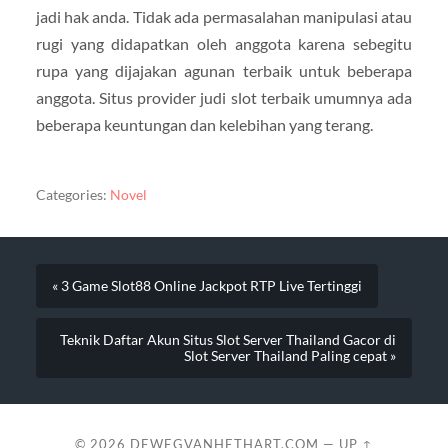
jadi hak anda. Tidak ada permasalahan manipulasi atau
rugi yang didapatkan oleh anggota karena sebegitu
rupa yang dijajakan agunan terbaik untuk beberapa
anggota. Situs provider judi slot terbaik umumnya ada
beberapa keuntungan dan kelebihan yang terang.
Categories:
Novel
« 3 Game Slot88 Online Jackpot RTP Live Tertinggi
Teknik Daftar Akun Situs Slot Server Thailand Gacor di
Slot Server Thailand Paling cepat »
© 2026
DEWEGVANHETHART.COM
—
UP ↑