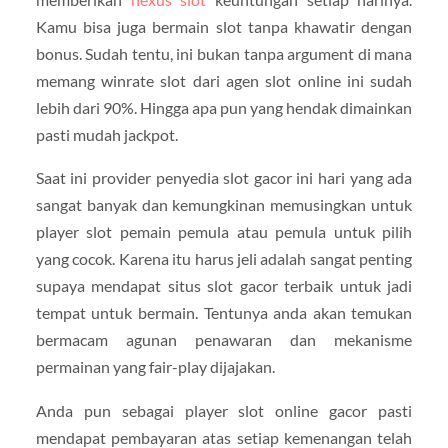
Kamu bisa juga bermain slot tanpa khawatir dengan
bonus. Sudah tentu, ini bukan tanpa argument di mana
memang winrate slot dari agen slot online ini sudah
lebih dari 90%. Hingga apa pun yang hendak dimainkan
pasti mudah jackpot.
Saat ini provider penyedia slot gacor ini hari yang ada
sangat banyak dan kemungkinan memusingkan untuk
player slot pemain pemula atau pemula untuk pilih
yang cocok. Karena itu harus jeli adalah sangat penting
supaya mendapat situs slot gacor terbaik untuk jadi
tempat untuk bermain. Tentunya anda akan temukan
bermacam agunan penawaran dan mekanisme
permainan yang fair-play dijajakan.
Anda pun sebagai player slot online gacor pasti
mendapat pembayaran atas setiap kemenangan telah