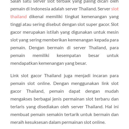
Salah satu server slot terbaik yang paling dicari oleh
pemain di Indonesia adalah server Thailand. Server
slot
thailand
dikenal memiliki tingkat kemenangan yang
tinggi atau sering disebut dengan slot super gacor. Slot
gacor merupakan istilah yang digunakan untuk mesin
slot yang sering memberikan kemenangan kepada para
pemain. Dengan bermain di server Thailand, para
pemain memiliki kesempatan besar untuk
mendapatkan kemenangan yang besar.
Link slot gacor Thailand juga menjadi incaran para
pemain slot online. Dengan menggunakan link slot
gacor Thailand, pemain dapat dengan mudah
mengakses berbagai jenis permainan slot terbaru dan
terlaris yang disediakan oleh server Thailand. Hal ini
membuat pemain semakin tertarik untuk bermain dan
meraih kesuksesan dalam permainan slot online.