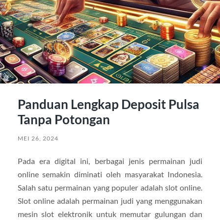
Panduan Lengkap Deposit Pulsa
Tanpa Potongan
MEI 26, 2024
Pada era digital ini, berbagai jenis permainan judi
online semakin diminati oleh masyarakat Indonesia.
Salah satu permainan yang populer adalah slot online.
Slot online adalah permainan judi yang menggunakan
mesin slot elektronik untuk memutar gulungan dan