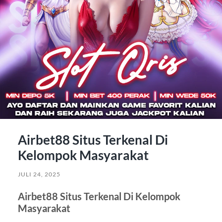
Airbet88 Situs Terkenal Di
Kelompok Masyarakat
JULI 24, 2025
Airbet88 Situs Terkenal Di Kelompok
Masyarakat