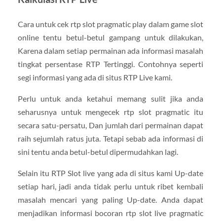
Cara untuk cek rtp slot pragmatic play dalam game slot
online tentu betul-betul gampang untuk dilakukan,
Karena dalam setiap permainan ada informasi masalah
tingkat persentase RTP Tertinggi. Contohnya seperti
segi informasi yang ada di situs RTP Live kami.
Perlu untuk anda ketahui memang sulit jika anda
seharusnya untuk mengecek rtp slot pragmatic itu
secara satu-persatu, Dan jumlah dari permainan dapat
raih sejumlah ratus juta. Tetapi sebab ada informasi di
sini tentu anda betul-betul dipermudahkan lagi.
Selain itu RTP Slot live yang ada di situs kami Up-date
setiap hari, jadi anda tidak perlu untuk ribet kembali
masalah mencari yang paling Up-date. Anda dapat
menjadikan informasi bocoran rtp slot live pragmatic