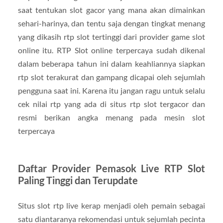
saat tentukan slot gacor yang mana akan dimainkan
sehari-harinya, dan tentu saja dengan tingkat menang
yang dikasih rtp slot tertinggi dari provider game slot
online itu. RTP Slot online terpercaya sudah dikenal
dalam beberapa tahun ini dalam keahliannya siapkan
rtp slot terakurat dan gampang dicapai oleh sejumlah
pengguna saat ini. Karena itu jangan ragu untuk selalu
cek nilai rtp yang ada di situs rtp slot tergacor dan
resmi berikan angka menang pada mesin slot
terpercaya
Daftar Provider Pemasok Live RTP Slot
Paling Tinggi dan Terupdate
Situs slot rtp live kerap menjadi oleh pemain sebagai
satu diantaranya rekomendasi untuk sejumlah pecinta