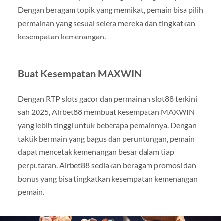
Dengan beragam topik yang memikat, pemain bisa pilih
permainan yang sesuai selera mereka dan tingkatkan
kesempatan kemenangan.
Buat Kesempatan MAXWIN
Dengan RTP slots gacor dan permainan slot88 terkini
sah 2025, Airbet88 membuat kesempatan MAXWIN
yang lebih tinggi untuk beberapa pemainnya. Dengan
taktik bermain yang bagus dan peruntungan, pemain
dapat mencetak kemenangan besar dalam tiap
perputaran. Airbet88 sediakan beragam promosi dan
bonus yang bisa tingkatkan kesempatan kemenangan
pemain.