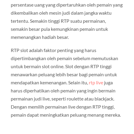
persentase uang yang dipertaruhkan oleh pemain yang
dikembalikan oleh mesin judi dalam jangka waktu
tertentu. Semakin tinggi RTP suatu permainan,
semakin besar pula kemungkinan pemain untuk
memenangkan hadiah besar.
RTP slot adalah faktor penting yang harus
dipertimbangkan oleh pemain sebelum memutuskan
untuk bermain slot online. Slot dengan RTP tinggi
menawarkan peluang lebih besar bagi pemain untuk
mendapatkan kemenangan. Selain itu,
rtp live
juga
harus diperhatikan oleh pemain yang ingin bermain
permainan judi live, seperti roulette atau blackjack.
Dengan memilih permainan live dengan RTP tinggi,
pemain dapat meningkatkan peluang menang mereka.