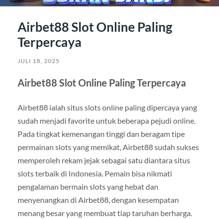
Airbet88 Slot Online Paling
Terpercaya
JULI 18, 2025
Airbet88 Slot Online Paling Terpercaya
Airbet88 ialah situs slots online paling dipercaya yang
sudah menjadi favorite untuk beberapa pejudi online.
Pada tingkat kemenangan tinggi dan beragam tipe
permainan slots yang memikat, Airbet88 sudah sukses
memperoleh rekam jejak sebagai satu diantara situs
slots terbaik di Indonesia. Pemain bisa nikmati
pengalaman bermain slots yang hebat dan
menyenangkan di Airbet88, dengan kesempatan
menang besar yang membuat tiap taruhan berharga.