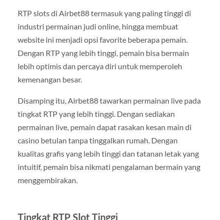
RTP slots di Airbet88 termasuk yang paling tinggi di
industri permainan judi online, hingga membuat
website ini menjadi opsi favorite beberapa pemain.
Dengan RTP yang lebih tinggi, pemain bisa bermain
lebih optimis dan percaya diri untuk memperoleh
kemenangan besar.
Disamping itu, Airbet88 tawarkan permainan live pada
tingkat RTP yang lebih tinggi. Dengan sediakan
permainan live, pemain dapat rasakan kesan main di
casino betulan tanpa tinggalkan rumah. Dengan
kualitas grafis yang lebih tinggi dan tatanan letak yang
intuitif, pemain bisa nikmati pengalaman bermain yang
menggembirakan.
Tingkat RTP Slot Tinggi