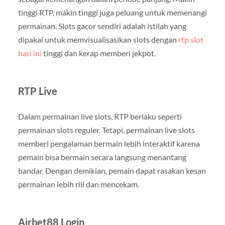
tinggi RTP, makin tinggi juga peluang untuk memenangi
permainan. Slots gacor sendiri adalah istilah yang
dipakai untuk memvisualisasikan slots dengan
rtp slot
hari ini
tinggi dan kerap memberi jekpot.
RTP Live
Dalam permainan live slots, RTP berlaku seperti
permainan slots reguler. Tetapi, permainan live slots
memberi pengalaman bermain lebih interaktif karena
pemain bisa bermain secara langsung menantang
bandar. Dengan demikian, pemain dapat rasakan kesan
permainan lebih riil dan mencekam.
Airbet88 Login