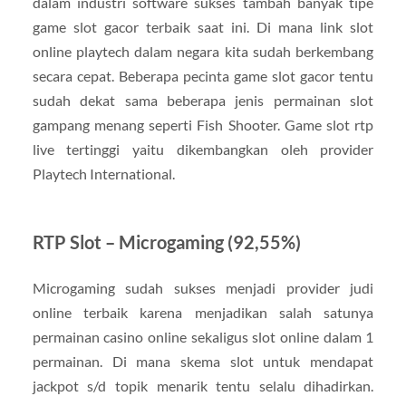
dalam industri software sukses tambah banyak tipe
game slot gacor terbaik saat ini. Di mana link slot
online playtech dalam negara kita sudah berkembang
secara cepat. Beberapa pecinta game slot gacor tentu
sudah dekat sama beberapa jenis permainan slot
gampang menang seperti Fish Shooter. Game slot rtp
live tertinggi yaitu dikembangkan oleh provider
Playtech International.
RTP Slot – Microgaming (92,55%)
Microgaming sudah sukses menjadi provider judi
online terbaik karena menjadikan salah satunya
permainan casino online sekaligus slot online dalam 1
permainan. Di mana skema slot untuk mendapat
jackpot s/d topik menarik tentu selalu dihadirkan.