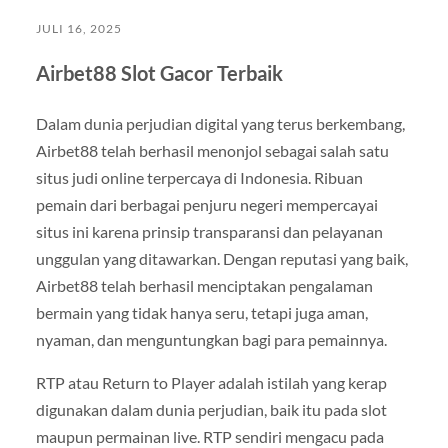
JULI 16, 2025
Airbet88 Slot Gacor Terbaik
Dalam dunia perjudian digital yang terus berkembang,
Airbet88 telah berhasil menonjol sebagai salah satu
situs judi online terpercaya di Indonesia. Ribuan
pemain dari berbagai penjuru negeri mempercayai
situs ini karena prinsip transparansi dan pelayanan
unggulan yang ditawarkan. Dengan reputasi yang baik,
Airbet88 telah berhasil menciptakan pengalaman
bermain yang tidak hanya seru, tetapi juga aman,
nyaman, dan menguntungkan bagi para pemainnya.
RTP atau Return to Player adalah istilah yang kerap
digunakan dalam dunia perjudian, baik itu pada slot
maupun permainan live. RTP sendiri mengacu pada