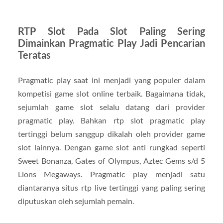
RTP Slot Pada Slot Paling Sering
Dimainkan Pragmatic Play Jadi Pencarian
Teratas
Pragmatic play saat ini menjadi yang populer dalam
kompetisi game slot online terbaik. Bagaimana tidak,
sejumlah game slot selalu datang dari provider
pragmatic play. Bahkan rtp slot pragmatic play
tertinggi belum sanggup dikalah oleh provider game
slot lainnya. Dengan game slot anti rungkad seperti
Sweet Bonanza, Gates of Olympus, Aztec Gems s/d 5
Lions Megaways. Pragmatic play menjadi satu
diantaranya situs rtp live tertinggi yang paling sering
diputuskan oleh sejumlah pemain.