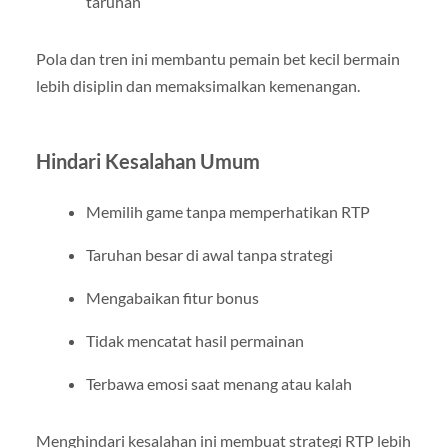
taruhan
Pola dan tren ini membantu pemain bet kecil bermain
lebih disiplin dan memaksimalkan kemenangan.
Hindari Kesalahan Umum
Memilih game tanpa memperhatikan RTP
Taruhan besar di awal tanpa strategi
Mengabaikan fitur bonus
Tidak mencatat hasil permainan
Terbawa emosi saat menang atau kalah
Menghindari kesalahan ini membuat strategi RTP lebih