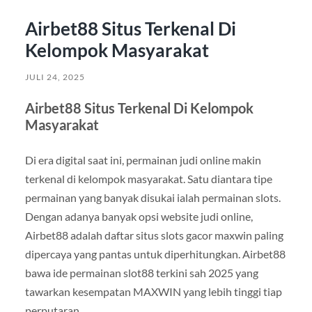
Airbet88 Situs Terkenal Di
Kelompok Masyarakat
JULI 24, 2025
Airbet88 Situs Terkenal Di Kelompok
Masyarakat
Di era digital saat ini, permainan judi online makin
terkenal di kelompok masyarakat. Satu diantara tipe
permainan yang banyak disukai ialah permainan slots.
Dengan adanya banyak opsi website judi online,
Airbet88 adalah daftar situs slots gacor maxwin paling
dipercaya yang pantas untuk diperhitungkan. Airbet88
bawa ide permainan slot88 terkini sah 2025 yang
tawarkan kesempatan MAXWIN yang lebih tinggi tiap
perputaran.