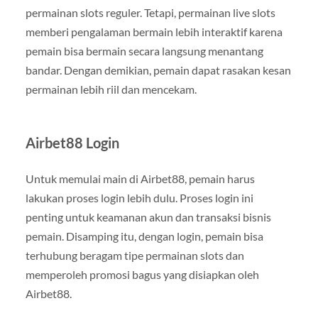
permainan slots reguler. Tetapi, permainan live slots
memberi pengalaman bermain lebih interaktif karena
pemain bisa bermain secara langsung menantang
bandar. Dengan demikian, pemain dapat rasakan kesan
permainan lebih riil dan mencekam.
Airbet88 Login
Untuk memulai main di Airbet88, pemain harus
lakukan proses login lebih dulu. Proses login ini
penting untuk keamanan akun dan transaksi bisnis
pemain. Disamping itu, dengan login, pemain bisa
terhubung beragam tipe permainan slots dan
memperoleh promosi bagus yang disiapkan oleh
Airbet88.