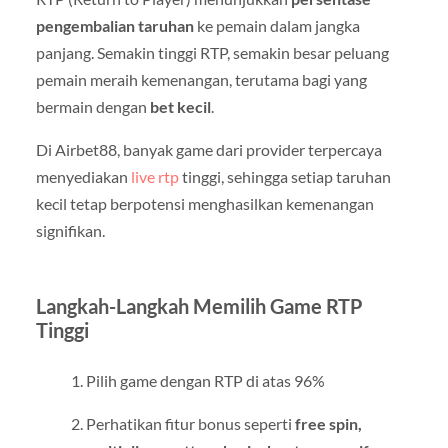
pengembalian taruhan
ke pemain dalam jangka
panjang. Semakin tinggi RTP, semakin besar peluang
pemain meraih kemenangan, terutama bagi yang
bermain dengan
bet kecil
.
Di Airbet88, banyak game dari provider terpercaya
menyediakan
live rtp
tinggi, sehingga setiap taruhan
kecil tetap berpotensi menghasilkan kemenangan
signifikan.
Langkah-Langkah Memilih Game RTP
Tinggi
Pilih game dengan RTP di atas 96%
Perhatikan fitur bonus seperti
free spin,