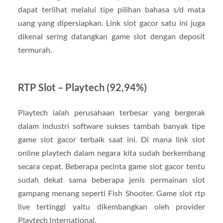
dapat terlihat melalui tipe pilihan bahasa s/d mata
uang yang dipersiapkan. Link slot gacor satu ini juga
dikenal sering datangkan game slot dengan deposit
termurah.
RTP Slot – Playtech (92,94%)
Playtech ialah perusahaan terbesar yang bergerak
dalam industri software sukses tambah banyak tipe
game slot gacor terbaik saat ini. Di mana link slot
online playtech dalam negara kita sudah berkembang
secara cepat. Beberapa pecinta game slot gacor tentu
sudah dekat sama beberapa jenis permainan slot
gampang menang seperti Fish Shooter. Game slot rtp
live tertinggi yaitu dikembangkan oleh provider
Playtech International.