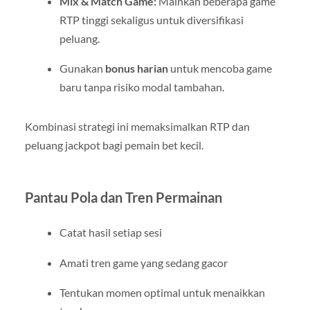
Mix & Match Game:
Mainkan beberapa game
RTP tinggi sekaligus untuk diversifikasi
peluang.
Gunakan
bonus harian
untuk mencoba game
baru tanpa risiko modal tambahan.
Kombinasi strategi ini memaksimalkan RTP dan
peluang jackpot bagi pemain bet kecil.
Pantau Pola dan Tren Permainan
Catat hasil setiap sesi
Amati tren game yang sedang gacor
Tentukan momen optimal untuk menaikkan