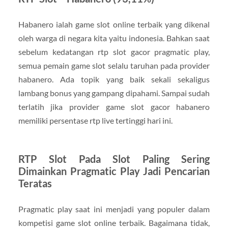
Habanero ialah game slot online terbaik yang dikenal
oleh warga di negara kita yaitu indonesia. Bahkan saat
sebelum kedatangan rtp slot gacor pragmatic play,
semua pemain game slot selalu taruhan pada provider
habanero. Ada topik yang baik sekali sekaligus
lambang bonus yang gampang dipahami. Sampai sudah
terlatih jika provider game slot gacor habanero
memiliki persentase rtp live tertinggi hari ini.
RTP Slot Pada Slot Paling Sering
Dimainkan Pragmatic Play Jadi Pencarian
Teratas
Pragmatic play saat ini menjadi yang populer dalam
kompetisi game slot online terbaik. Bagaimana tidak,