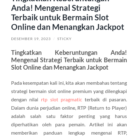
Anda! Mengenal Strategi
Terbaik untuk Bermain Slot
Online dan Menangkan Jackpot
DESEMBER 19, 2023
/
STICKY
Tingkatkan Keberuntungan Anda!
Mengenal Strategi Terbaik untuk Bermain
Slot Online dan Menangkan Jackpot
Pada kesempatan kali ini, kita akan membahas tentang
strategi bermain slot online premium yang dilengkapi
dengan nilai
rtp slot pragmatic
terbaik di pasaran.
Dalam dunia perjudian online, RTP (Return to Player)
adalah salah satu faktor penting yang harus
diperhatikan oleh para pemain. Artikel ini akan
memberikan panduan lengkap mengenai RTP,