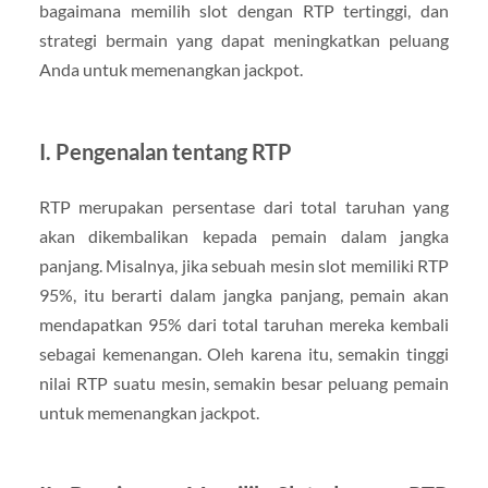
bagaimana memilih slot dengan RTP tertinggi, dan
strategi bermain yang dapat meningkatkan peluang
Anda untuk memenangkan jackpot.
I. Pengenalan tentang RTP
RTP merupakan persentase dari total taruhan yang
akan dikembalikan kepada pemain dalam jangka
panjang. Misalnya, jika sebuah mesin slot memiliki RTP
95%, itu berarti dalam jangka panjang, pemain akan
mendapatkan 95% dari total taruhan mereka kembali
sebagai kemenangan. Oleh karena itu, semakin tinggi
nilai RTP suatu mesin, semakin besar peluang pemain
untuk memenangkan jackpot.