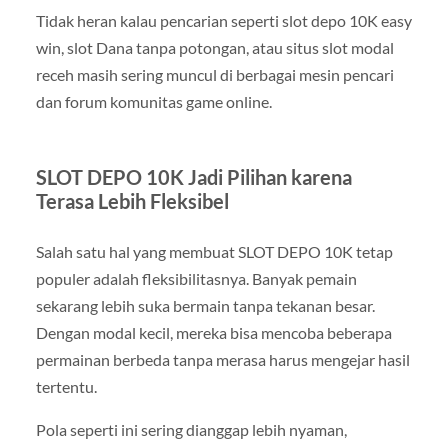
Tidak heran kalau pencarian seperti slot depo 10K easy
win, slot Dana tanpa potongan, atau situs slot modal
receh masih sering muncul di berbagai mesin pencari
dan forum komunitas game online.
SLOT DEPO 10K Jadi Pilihan karena
Terasa Lebih Fleksibel
Salah satu hal yang membuat SLOT DEPO 10K tetap
populer adalah fleksibilitasnya. Banyak pemain
sekarang lebih suka bermain tanpa tekanan besar.
Dengan modal kecil, mereka bisa mencoba beberapa
permainan berbeda tanpa merasa harus mengejar hasil
tertentu.
Pola seperti ini sering dianggap lebih nyaman,