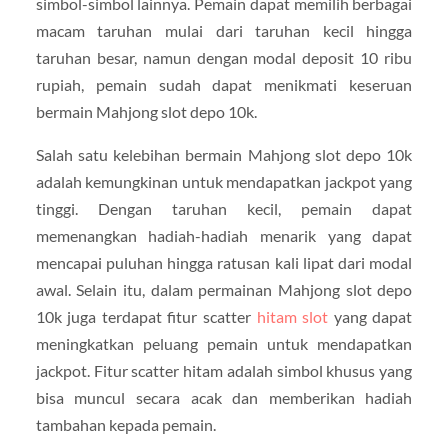
simbol-simbol lainnya. Pemain dapat memilih berbagai
macam taruhan mulai dari taruhan kecil hingga
taruhan besar, namun dengan modal deposit 10 ribu
rupiah, pemain sudah dapat menikmati keseruan
bermain Mahjong slot depo 10k.
Salah satu kelebihan bermain Mahjong slot depo 10k
adalah kemungkinan untuk mendapatkan jackpot yang
tinggi. Dengan taruhan kecil, pemain dapat
memenangkan hadiah-hadiah menarik yang dapat
mencapai puluhan hingga ratusan kali lipat dari modal
awal. Selain itu, dalam permainan Mahjong slot depo
10k juga terdapat fitur scatter
hitam slot
yang dapat
meningkatkan peluang pemain untuk mendapatkan
jackpot. Fitur scatter hitam adalah simbol khusus yang
bisa muncul secara acak dan memberikan hadiah
tambahan kepada pemain.