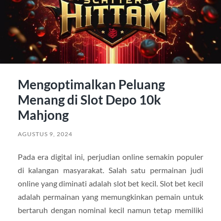
Mengoptimalkan Peluang
Menang di Slot Depo 10k
Mahjong
AGUSTUS 9, 2024
Pada era digital ini, perjudian online semakin populer
di kalangan masyarakat. Salah satu permainan judi
online yang diminati adalah slot bet kecil. Slot bet kecil
adalah permainan yang memungkinkan pemain untuk
bertaruh dengan nominal kecil namun tetap memiliki