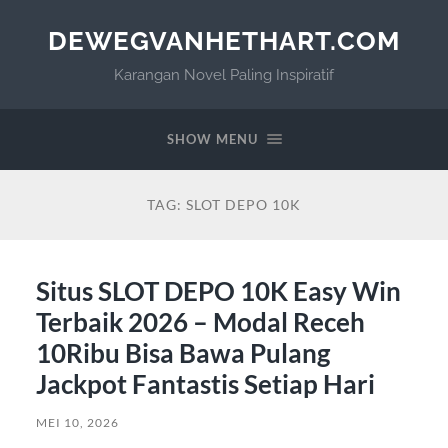
DEWEGVANHETHART.COM
Karangan Novel Paling Inspiratif
SHOW MENU
TAG:
SLOT DEPO 10K
Situs SLOT DEPO 10K Easy Win
Terbaik 2026 – Modal Receh
10Ribu Bisa Bawa Pulang
Jackpot Fantastis Setiap Hari
MEI 10, 2026