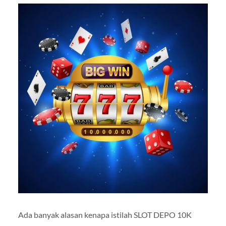
Ada banyak alasan kenapa istilah SLOT DEPO 10K