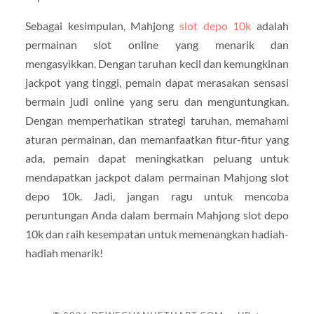
Sebagai kesimpulan, Mahjong
slot depo 10k
adalah
permainan slot online yang menarik dan
mengasyikkan. Dengan taruhan kecil dan kemungkinan
jackpot yang tinggi, pemain dapat merasakan sensasi
bermain judi online yang seru dan menguntungkan.
Dengan memperhatikan strategi taruhan, memahami
aturan permainan, dan memanfaatkan fitur-fitur yang
ada, pemain dapat meningkatkan peluang untuk
mendapatkan jackpot dalam permainan Mahjong slot
depo 10k. Jadi, jangan ragu untuk mencoba
peruntungan Anda dalam bermain Mahjong slot depo
10k dan raih kesempatan untuk memenangkan hadiah-
hadiah menarik!