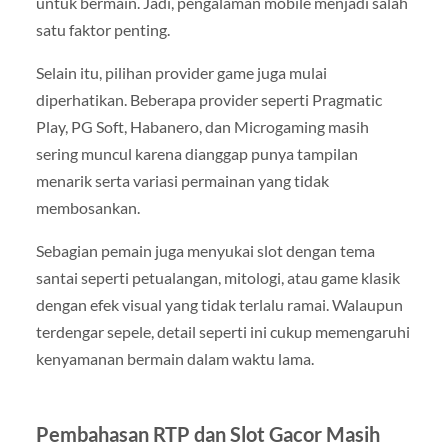
untuk bermain. Jadi, pengalaman mobile menjadi salah
satu faktor penting.
Selain itu, pilihan provider game juga mulai
diperhatikan. Beberapa provider seperti Pragmatic
Play, PG Soft, Habanero, dan Microgaming masih
sering muncul karena dianggap punya tampilan
menarik serta variasi permainan yang tidak
membosankan.
Sebagian pemain juga menyukai slot dengan tema
santai seperti petualangan, mitologi, atau game klasik
dengan efek visual yang tidak terlalu ramai. Walaupun
terdengar sepele, detail seperti ini cukup memengaruhi
kenyamanan bermain dalam waktu lama.
Pembahasan RTP dan Slot Gacor Masih