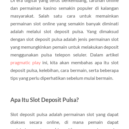
Di era digital yang terus berkembang, taruhan online
dan permainan kasino semakin populer di kalangan
masyarakat. Salah satu cara untuk memainkan
permainan slot online yang semakin banyak diminati
adalah melalui slot deposit pulsa. Yang dimaksud
dengan slot deposit pulsa adalah jenis permainan slot
yang memungkinkan pemain untuk melakukan deposit
menggunakan pulsa telepon seluler. Dalam artikel
pragmatic play
ini, kita akan membahas apa itu slot
deposit pulsa, kelebihan, cara bermain, serta beberapa
tips yang perlu diperhatikan sebelum mulai bermain.
Apa Itu Slot Deposit Pulsa?
Slot deposit pulsa adalah permainan slot yang dapat
diakses secara online, di mana pemain dapat