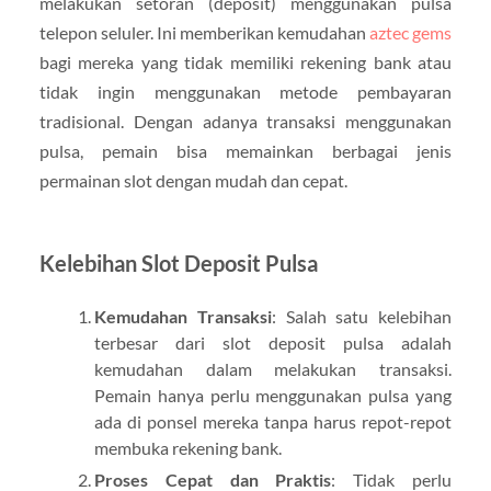
melakukan setoran (deposit) menggunakan pulsa
telepon seluler. Ini memberikan kemudahan
aztec gems
bagi mereka yang tidak memiliki rekening bank atau
tidak ingin menggunakan metode pembayaran
tradisional. Dengan adanya transaksi menggunakan
pulsa, pemain bisa memainkan berbagai jenis
permainan slot dengan mudah dan cepat.
Kelebihan Slot Deposit Pulsa
Kemudahan Transaksi
: Salah satu kelebihan
terbesar dari slot deposit pulsa adalah
kemudahan dalam melakukan transaksi.
Pemain hanya perlu menggunakan pulsa yang
ada di ponsel mereka tanpa harus repot-repot
membuka rekening bank.
Proses Cepat dan Praktis
: Tidak perlu