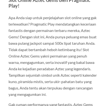
Play!
Apa Anda siap untuk penjelajahan slot online yang gak
terlewatkan? Pragmatic Play mendatangkan keceriaan
fantastis dengan permainan terbaru mereka, Aztec
Gems! Dengan slot ini, Anda punya peluang emas buat
bawa pulang jackpot sampai 500x lipat taruhan Anda.
Tidak dapat bertambah heboh ketimbang itu! Slot
Online Aztec Gems yakni permainan yang penuh
warna, mengagumkan, serta inovatif yang bakal bawa
Anda ke kejadian peradaban Aztec yang legendaris.
Tampilkan sejumlah simbol unik Aztec seperti kalender
kuno, piramida mistis, serta ukir-pahatan batu yang
bagus, Anda tentu akan terpukau dengan rancangan
yang mengagumkan ini.
Gak cuman performanya yang fantastis, Aztec Gems