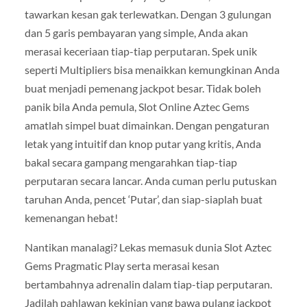
tawarkan kesan gak terlewatkan. Dengan 3 gulungan
dan 5 garis pembayaran yang simple, Anda akan
merasai keceriaan tiap-tiap perputaran. Spek unik
seperti Multipliers bisa menaikkan kemungkinan Anda
buat menjadi pemenang jackpot besar. Tidak boleh
panik bila Anda pemula, Slot Online Aztec Gems
amatlah simpel buat dimainkan. Dengan pengaturan
letak yang intuitif dan knop putar yang kritis, Anda
bakal secara gampang mengarahkan tiap-tiap
perputaran secara lancar. Anda cuman perlu putuskan
taruhan Anda, pencet ‘Putar’, dan siap-siaplah buat
kemenangan hebat!
Nantikan manalagi? Lekas memasuk dunia Slot Aztec
Gems Pragmatic Play serta merasai kesan
bertambahnya adrenalin dalam tiap-tiap perputaran.
Jadilah pahlawan kekinian yang bawa pulang jackpot