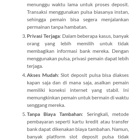
menunggu waktu lama untuk proses deposit.
Transaksi menggunakan pulsa biasanya instan,
sehingga pemain bisa segera menjalankan
permainan tanpa hambatan.
Privasi Terjaga
: Dalam beberapa kasus, banyak
orang yang lebih memilih untuk tidak
membagikan informasi bank mereka. Dengan
menggunakan pulsa, privasi pemain dapat lebih
terjaga.
Akses Mudah
: Slot deposit pulsa bisa diakses
kapan saja dan di mana saja, asalkan pemain
memiliki koneksi internet yang stabil. Ini
memungkinkan pemain untuk bermain di waktu
senggang mereka.
Tanpa Biaya Tambahan
: Seringkali, metode
pembayaran seperti kartu kredit atau transfer
bank dapat dikenakan biaya tambahan. Namun,
banyak platform slot deposit pulsa tidak