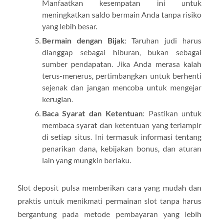
Manfaatkan kesempatan ini untuk
meningkatkan saldo bermain Anda tanpa risiko
yang lebih besar.
Bermain dengan Bijak
: Taruhan judi harus
dianggap sebagai hiburan, bukan sebagai
sumber pendapatan. Jika Anda merasa kalah
terus-menerus, pertimbangkan untuk berhenti
sejenak dan jangan mencoba untuk mengejar
kerugian.
Baca Syarat dan Ketentuan
: Pastikan untuk
membaca syarat dan ketentuan yang terlampir
di setiap situs. Ini termasuk informasi tentang
penarikan dana, kebijakan bonus, dan aturan
lain yang mungkin berlaku.
Slot deposit pulsa memberikan cara yang mudah dan
praktis untuk menikmati permainan slot tanpa harus
bergantung pada metode pembayaran yang lebih