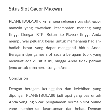
Situs Slot Gacor Maxwin
PLANETBOLA88 dikenal juga sebagai situs slot gacor
maxwin yang tawarkan kesempatan menang yang
tinggi. Dengan RTP (Return to Player) tinggi, Anda
mempunyai peluang besar untuk memenangi hadiah-
hadiah besar yang dapat mengganti hidup Anda.
Beragam tipe games slot secara beragam topik yang
memikat ada di situs ini, hingga Anda tidak pernah
jemu untuk coba peruntungan Anda.
Conclusion
Dengan beragam keunggulan dan kelebihan yang
dipunyai, PLANETBOLA88 jadi opsi yang pas untuk
Anda yang ingin cari pengalaman bermain slot online
yang memberikan keuntungan dan hebat. Dengan