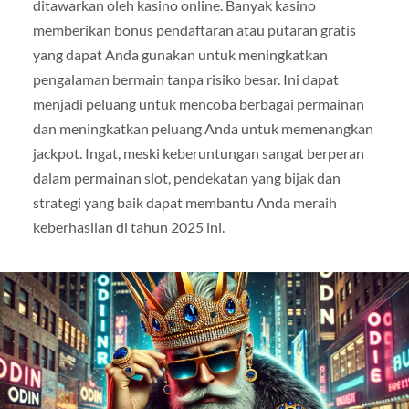
ditawarkan oleh kasino online. Banyak kasino
memberikan bonus pendaftaran atau putaran gratis
yang dapat Anda gunakan untuk meningkatkan
pengalaman bermain tanpa risiko besar. Ini dapat
menjadi peluang untuk mencoba berbagai permainan
dan meningkatkan peluang Anda untuk memenangkan
jackpot. Ingat, meski keberuntungan sangat berperan
dalam permainan slot, pendekatan yang bijak dan
strategi yang baik dapat membantu Anda meraih
keberhasilan di tahun 2025 ini.