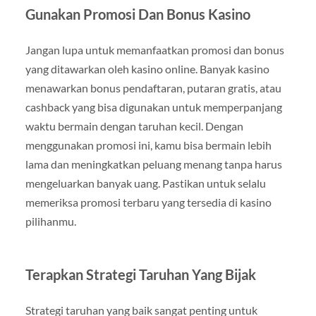
Gunakan Promosi Dan Bonus Kasino
Jangan lupa untuk memanfaatkan promosi dan bonus
yang ditawarkan oleh kasino online. Banyak kasino
menawarkan bonus pendaftaran, putaran gratis, atau
cashback yang bisa digunakan untuk memperpanjang
waktu bermain dengan taruhan kecil. Dengan
menggunakan promosi ini, kamu bisa bermain lebih
lama dan meningkatkan peluang menang tanpa harus
mengeluarkan banyak uang. Pastikan untuk selalu
memeriksa promosi terbaru yang tersedia di kasino
pilihanmu.
Terapkan Strategi Taruhan Yang Bijak
Strategi taruhan yang baik sangat penting untuk