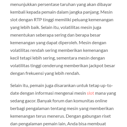
menunjukkan persentase taruhan yang akan dibayar
kembali kepada pemain dalam jangka panjang. Mesin
slot dengan RTP tinggi memiliki peluang kemenangan
yang lebih baik. Selain itu, volatilitas mesin juga
menentukan seberapa sering dan berapa besar
kemenangan yang dapat diperoleh. Mesin dengan
volatilitas rendah sering memberikan kemenangan
kecil tetapi lebih sering, sementara mesin dengan
volatilitas tinggi cenderung memberikan jackpot besar
dengan frekuensi yang lebih rendah.
Selain itu, pemain juga disarankan untuk tetap up-to-
date dengan informasi mengenai mesin
slot
mana yang
sedang gacor. Banyak forum dan komunitas online
berbagi pengalaman tentang mesin yang memberikan
kemenangan terus menerus. Dengan gabungan riset
dan pengalaman pemain lain, Anda bisa membuat