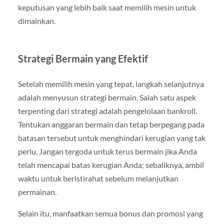
keputusan yang lebih baik saat memilih mesin untuk
dimainkan.
Strategi Bermain yang Efektif
Setelah memilih mesin yang tepat, langkah selanjutnya
adalah menyusun strategi bermain. Salah satu aspek
terpenting dari strategi adalah pengelolaan bankroll.
Tentukan anggaran bermain dan tetap berpegang pada
batasan tersebut untuk menghindari kerugian yang tak
perlu. Jangan tergoda untuk terus bermain jika Anda
telah mencapai batas kerugian Anda; sebaliknya, ambil
waktu untuk beristirahat sebelum melanjutkan
permainan.
Selain itu, manfaatkan semua bonus dan promosi yang