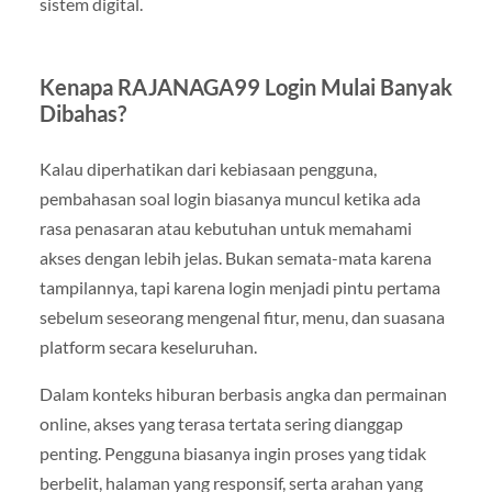
sistem digital.
Kenapa RAJANAGA99 Login Mulai Banyak
Dibahas?
Kalau diperhatikan dari kebiasaan pengguna,
pembahasan soal login biasanya muncul ketika ada
rasa penasaran atau kebutuhan untuk memahami
akses dengan lebih jelas. Bukan semata-mata karena
tampilannya, tapi karena login menjadi pintu pertama
sebelum seseorang mengenal fitur, menu, dan suasana
platform secara keseluruhan.
Dalam konteks hiburan berbasis angka dan permainan
online, akses yang terasa tertata sering dianggap
penting. Pengguna biasanya ingin proses yang tidak
berbelit, halaman yang responsif, serta arahan yang