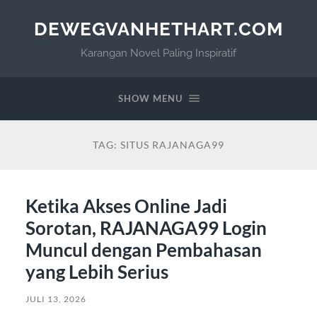
DEWEGVANHETHART.COM
Karangan Novel Paling Inspiratif
SHOW MENU
TAG:
SITUS RAJANAGA99
Ketika Akses Online Jadi
Sorotan, RAJANAGA99 Login
Muncul dengan Pembahasan
yang Lebih Serius
JULI 13, 2026