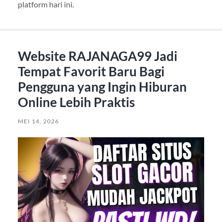
platform hari ini.
Website RAJANAGA99 Jadi
Tempat Favorit Baru Bagi
Pengguna yang Ingin Hiburan
Online Lebih Praktis
MEI 14, 2026