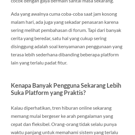
cocok dengan gaya bermain santai masa sekarang.
Ada yang awalnya cuma coba-coba saat jam kosong
malam hari, ada juga yang sekadar penasaran karena
sering melihat pembahasan di forum. Tapi dari banyak
cerita yang beredar, satu hal yang cukup sering
disinggung adalah soal kenyamanan penggunaan yang
terasa lebih sederhana dibanding beberapa platform
lain yang terlalu padat fitur.
Kenapa Banyak Pengguna Sekarang Lebih
Suka Platform yang Praktis?
Kalau diperhatikan, tren hiburan online sekarang
memang mulai bergeser ke arah pengalaman yang
cepat dan fleksibel. Orang-orang tidak selalu punya
waktu panjang untuk memahami sistem yang terlalu