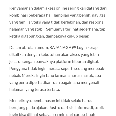
Kenyamanan dalam akses online sering kali datang dari
kombinasi beberapa hal. Tampilan yang bersih, navigasi
yang familiar, teks yang tidak berlebihan, dan respons
halaman yang stabil. Semuanya terlihat sederhana, tapi
ketika digabungkan, dampaknya cukup besar.
Dalam obrolan umum, RAJANAGA99 Login kerap
dikaitkan dengan kebutuhan akan akses yang lebih
jelas di tengah banyaknya platform hiburan digital.
Pengguna tidak ingin merasa seperti sedang menebak-
nebak. Mereka ingin tahu ke mana harus masuk, apa
yang perlu diperhatikan, dan bagaimana mengenali
halaman yang terasa tertata.
Menariknya, pembahasan ini tidak selalu harus
berujung pada ajakan. Justru dari sisi informatif, topik
login bisa dilihat sebagai cermin dari cara sebuah