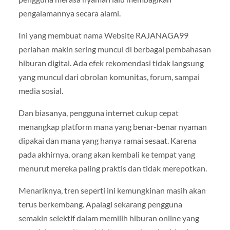
pengalamannya secara alami.
Ini yang membuat nama Website RAJANAGA99
perlahan makin sering muncul di berbagai pembahasan
hiburan digital. Ada efek rekomendasi tidak langsung
yang muncul dari obrolan komunitas, forum, sampai
media sosial.
Dan biasanya, pengguna internet cukup cepat
menangkap platform mana yang benar-benar nyaman
dipakai dan mana yang hanya ramai sesaat. Karena
pada akhirnya, orang akan kembali ke tempat yang
menurut mereka paling praktis dan tidak merepotkan.
Menariknya, tren seperti ini kemungkinan masih akan
terus berkembang. Apalagi sekarang pengguna
semakin selektif dalam memilih hiburan online yang