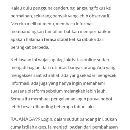
Kalau dulu pengguna cenderung langsung fokus ke
permainan, sekarang banyak yang lebih observatif.
Mereka melihat menu, membaca informasi,
membandingkan tampilan, bahkan memperhatikan
apakah halaman terasa stabil ketika dibuka dari
perangkat berbeda.
Kebiasaan ini wajar, apalagi aktivitas online sudah
menjadi bagian dari rutinitas banyak orang. Ada yang
mengakses saat istirahat, ada yang sekadar mengecek
informasi, ada juga yang hanya ingin memahami
suasana platform sebelum melangkah lebih jauh.
Semua itu membuat pengalaman login punya bobot
lebih besar dibanding beberapa tahun lalu.
RAJANAGA99 Login, dalam sudut pandang ini, bukan
cuma istilah akses. Ia menjadi bagian dari pembahasan