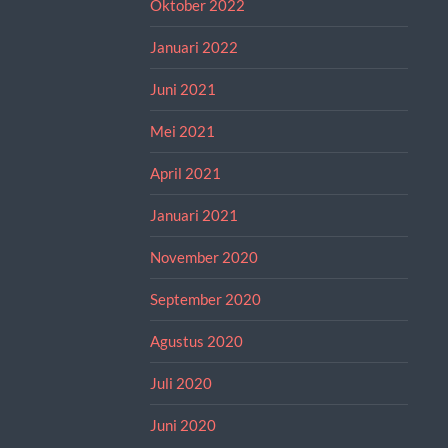
Oktober 2022
Januari 2022
Juni 2021
Mei 2021
April 2021
Januari 2021
November 2020
September 2020
Agustus 2020
Juli 2020
Juni 2020