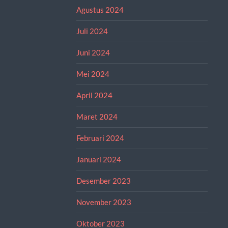
Agustus 2024
Juli 2024
Juni 2024
Mei 2024
April 2024
Maret 2024
Februari 2024
Januari 2024
Desember 2023
November 2023
Oktober 2023