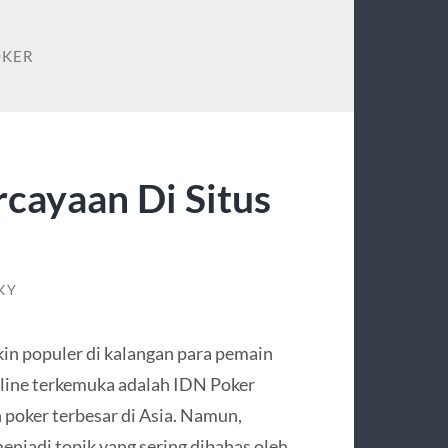
OKER
ayaan Di Situs
KY
makin populer di kalangan para pemain
online terkemuka adalah IDN Poker
 poker terbesar di Asia. Namun,
njadi topik yang sering dibahas oleh