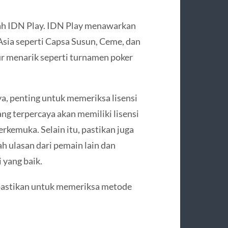
alah IDN Play. IDN Play menawarkan
Asia seperti Capsa Susun, Ceme, dan
r menarik seperti turnamen poker
ya, penting untuk memeriksa lisensi
yang terpercaya akan memiliki lisensi
erkemuka. Selain itu, pastikan juga
h ulasan dari pemain lain dan
 yang baik.
, pastikan untuk memeriksa metode