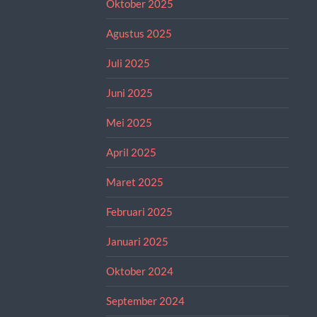
Oktober 2025
Agustus 2025
Juli 2025
Juni 2025
Mei 2025
April 2025
Maret 2025
Februari 2025
Januari 2025
Oktober 2024
September 2024