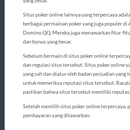
yang besar.
Situs poker online lainnya yang terpercaya ad
berbagai permainan poker yang juga populer di 
Domino QQ. Mereka juga menawarkan fitur-fitu
dan bonus yang besar.
Sebelum bermain di situs poker online terperca
dan regulasi situs tersebut. Situs poker online 
yang sah dan diatur oleh badan perjudian yang t
untuk memeriksa reputasi situs tersebut. Bacala
pastikan bahwa situs tersebut memiliki reputasi
Setelah memilih situs poker online terpercaya
pembayaran yang ditawarkan.