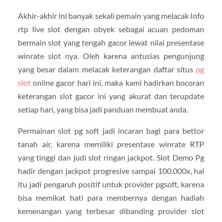
Akhir-akhir ini banyak sekali pemain yang melacak Info
rtp live slot dengan obyek sebagai acuan pedoman
bermain slot yang tengah gacor lewat nilai presentase
winrate slot nya. Oleh karena antusias pengunjung
yang besar dalam melacak keterangan daftar situs
pg
slot
online gacor hari ini, maka kami hadirkan bocoran
keterangan slot gacor ini yang akurat dan terupdate
setiap hari, yang bisa jadi panduan membuat anda.
Permainan slot pg soft jadi incaran bagi para bettor
tanah air, karena memiliki presentase winrate RTP
yang tinggi dan judi slot ringan jackpot. Slot Demo Pg
hadir dengan jackpot progresive sampai 100.000x, hal
itu jadi pengaruh positif untuk provider pgsoft, karena
bisa memikat hati para membernya dengan hadiah
kemenangan yang terbesar dibanding provider slot