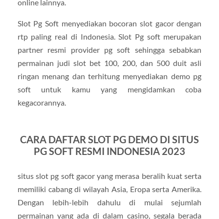
online lainnya.
Slot Pg Soft menyediakan bocoran slot gacor dengan
rtp paling real di Indonesia. Slot Pg soft merupakan
partner resmi provider pg soft sehingga sebabkan
permainan judi slot bet 100, 200, dan 500 duit asli
ringan menang dan terhitung menyediakan demo pg
soft untuk kamu yang mengidamkan coba
kegacorannya.
CARA DAFTAR SLOT PG DEMO DI SITUS
PG SOFT RESMI INDONESIA 2023
situs slot pg soft gacor yang merasa beralih kuat serta
memiliki cabang di wilayah Asia, Eropa serta Amerika.
Dengan lebih-lebih dahulu di mulai sejumlah
permainan yang ada di dalam casino, segala berada