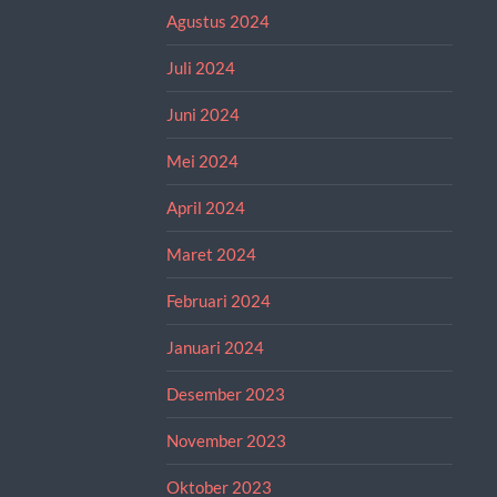
Agustus 2024
Juli 2024
Juni 2024
Mei 2024
April 2024
Maret 2024
Februari 2024
Januari 2024
Desember 2023
November 2023
Oktober 2023