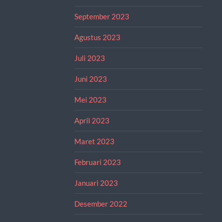
September 2023
Agustus 2023
Juli 2023
Juni 2023
Mei 2023
April 2023
Maret 2023
Februari 2023
Januari 2023
Desember 2022