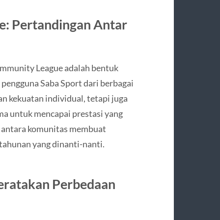
e: Pertandingan Antar
mmunity League adalah bentuk
 pengguna Saba Sport dari berbagai
 kekuatan individual, tetapi juga
ma untuk mencapai prestasi yang
di antara komunitas membuat
ahunan yang dinanti-nanti.
Meratakan Perbedaan