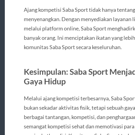
Ajang kompetisi Saba Sport tidak hanya tentan
menyenangkan. Dengan menyediakan layanan liv
melalui platform online, Saba Sport menghadirk
banyak orang. Ini menciptakan ikatan yang lebih
komunitas Saba Sport secara keseluruhan.
Kesimpulan: Saba Sport Menja
Gaya Hidup
Melalui ajang kompetisi terbesarnya, Saba Sp
bukan sekadar aktivitas fisik, tetapi sebuah g
berbagai tantangan, kompetisi, dan penghargaa
semangat kompetisi sehat dan memotivasi para 