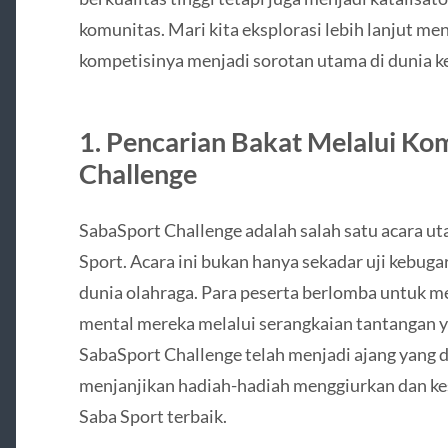
komunitas. Mari kita eksplorasi lebih lanjut m
kompetisinya menjadi sorotan utama di dunia k
1. Pencarian Bakat Melalui Ko
Challenge
SabaSport Challenge adalah salah satu acara u
Sport. Acara ini bukan hanya sekadar uji kebugar
dunia olahraga. Para peserta berlomba untuk 
mental mereka melalui serangkaian tantangan y
SabaSport Challenge telah menjadi ajang yang d
menjanjikan hadiah-hadiah menggiurkan dan kes
Saba Sport terbaik.