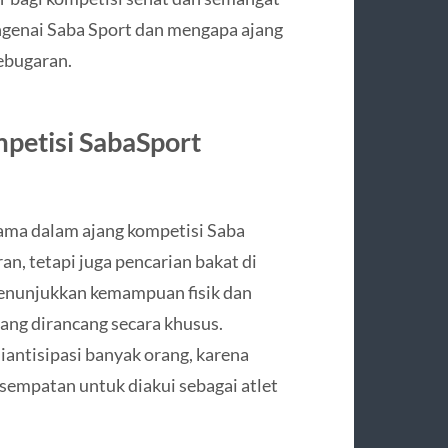
engenai Saba Sport dan mengapa ajang
ebugaran.
mpetisi SabaSport
tama dalam ajang kompetisi Saba
an, tetapi juga pencarian bakat di
menunjukkan kemampuan fisik dan
ang dirancang secara khusus.
iantisipasi banyak orang, karena
empatan untuk diakui sebagai atlet