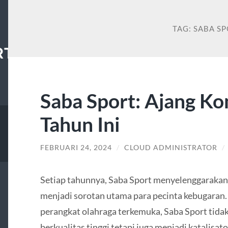
TAG:
SABA S
T.COM
Saba Sport: Ajang Ko
Tahun Ini
FEBRUARI 24, 2024
/
CLOUD ADMINISTRATOR
/
Setiap tahunnya, Saba Sport menyelenggarakan 
menjadi sorotan utama para pecinta kebugaran. 
perangkat olahraga terkemuka, Saba Sport tid
berkualitas tinggi tetapi juga menjadi katalisa