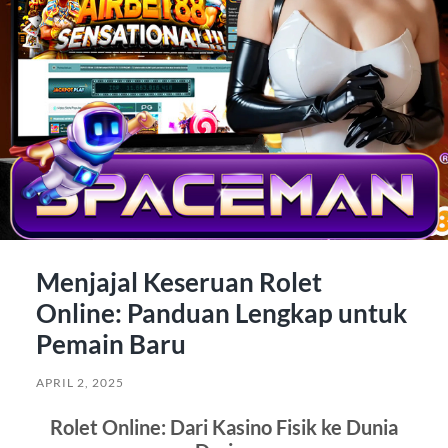
Menjajal Keseruan Rolet
Online: Panduan Lengkap untuk
Pemain Baru
APRIL 2, 2025
Rolet Online: Dari Kasino Fisik ke Dunia