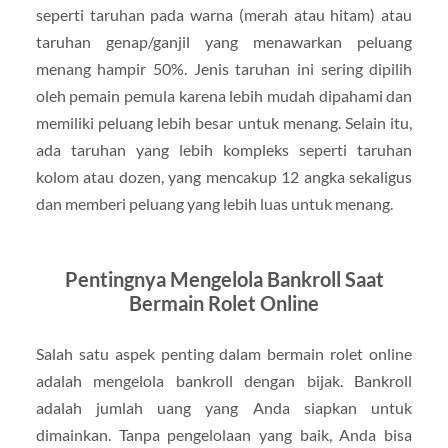
seperti taruhan pada warna (merah atau hitam) atau
taruhan genap/ganjil yang menawarkan peluang
menang hampir 50%. Jenis taruhan ini sering dipilih
oleh pemain pemula karena lebih mudah dipahami dan
memiliki peluang lebih besar untuk menang. Selain itu,
ada taruhan yang lebih kompleks seperti taruhan
kolom atau dozen, yang mencakup 12 angka sekaligus
dan memberi peluang yang lebih luas untuk menang.
Pentingnya Mengelola Bankroll Saat
Bermain Rolet Online
Salah satu aspek penting dalam bermain rolet online
adalah mengelola bankroll dengan bijak. Bankroll
adalah jumlah uang yang Anda siapkan untuk
dimainkan. Tanpa pengelolaan yang baik, Anda bisa