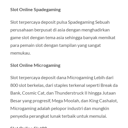
Slot Online Spadegaming
Slot terpercaya deposit pulsa Spadegaming Sebuah
perusahaan berpusat di asia dengan menghadirkan
game slot dengan tema asia sehingga banyak memikat
para pemain slot dengan tampilan yang sangat
memukau.
Slot Online Microgaming
Slot terpercaya deposit dana Microgaming Lebih dari
800 slot berkelas, dari staples terkenal seperti Break da
Bank, Cosmic Cat, dan Thunderstruck II hingga Jutaan
Besar yang progresif, Mega Moolah, dan King Cashalot,
Microgaming adalah pelopor industri dan mungkin
penyedia perangkat lunak terbaik untuk memulai.