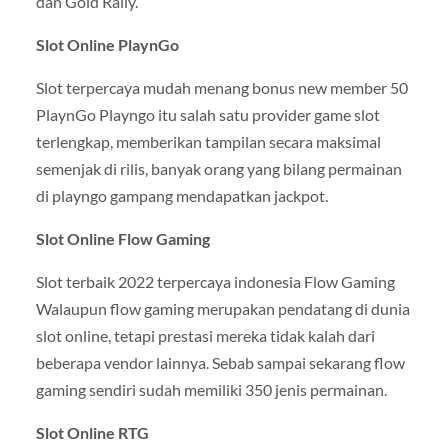
dan Gold Rally.
Slot Online PlaynGo
Slot terpercaya mudah menang bonus new member 50
PlaynGo Playngo itu salah satu provider game slot
terlengkap, memberikan tampilan secara maksimal
semenjak di rilis, banyak orang yang bilang permainan
di playngo gampang mendapatkan jackpot.
Slot Online Flow Gaming
Slot terbaik 2022 terpercaya indonesia Flow Gaming
Walaupun flow gaming merupakan pendatang di dunia
slot online, tetapi prestasi mereka tidak kalah dari
beberapa vendor lainnya. Sebab sampai sekarang flow
gaming sendiri sudah memiliki 350 jenis permainan.
Slot Online RTG