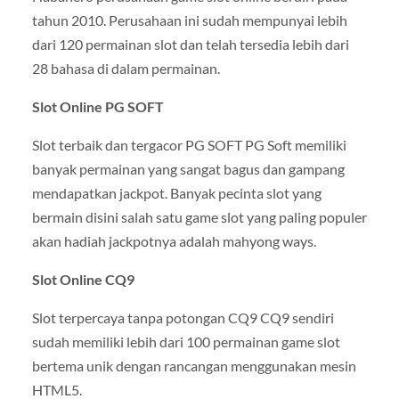
tahun 2010. Perusahaan ini sudah mempunyai lebih
dari 120 permainan slot dan telah tersedia lebih dari
28 bahasa di dalam permainan.
Slot Online PG SOFT
Slot terbaik dan tergacor PG SOFT PG Soft memiliki
banyak permainan yang sangat bagus dan gampang
mendapatkan jackpot. Banyak pecinta slot yang
bermain disini salah satu game slot yang paling populer
akan hadiah jackpotnya adalah mahyong ways.
Slot Online CQ9
Slot terpercaya tanpa potongan CQ9 CQ9 sendiri
sudah memiliki lebih dari 100 permainan game slot
bertema unik dengan rancangan menggunakan mesin
HTML5.