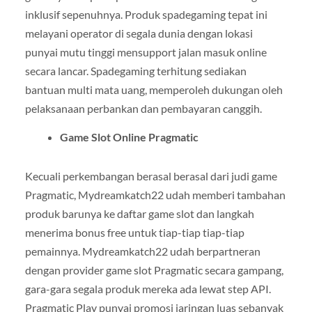
inklusif sepenuhnya. Produk spadegaming tepat ini
melayani operator di segala dunia dengan lokasi
punyai mutu tinggi mensupport jalan masuk online
secara lancar. Spadegaming terhitung sediakan
bantuan multi mata uang, memperoleh dukungan oleh
pelaksanaan perbankan dan pembayaran canggih.
Game Slot Online Pragmatic
Kecuali perkembangan berasal berasal dari judi game
Pragmatic, Mydreamkatch22 udah memberi tambahan
produk barunya ke daftar game slot dan langkah
menerima bonus free untuk tiap-tiap tiap-tiap
pemainnya. Mydreamkatch22 udah berpartneran
dengan provider game slot Pragmatic secara gampang,
gara-gara segala produk mereka ada lewat step API.
Pragmatic Play punyai promosi jaringan luas sebanyak