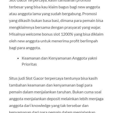
terbesar yang bisa kau klaim bagus bagi new anggota
atau anggota lama yang sudah bergabung. Promosi
yang dikasih bukan basa basi, dimana para pemain bisa
mengklaimnya bersama dengan prasyarat yang wajar.
Misalnya welcome bonus slot 1200% yang bisa diklaim
oleh new anggota untuk menerima profit berlimpah
bagi para anggota.
Keamanan dan Kenyamanan Anggota yakni
Prioritas
Situs judi Slot Gacor terpercaya tentunya bisa kasih
tambahan keamanan dan kenyamanan bagi para
pemain dalam menjalankan taruhan. Bukan cuma soal
anggota menjalankan deposit melainkan lebih menjaga
anggota dari knowledge yang tak tersebar dan
kenyamanan dari para pemain dalam menjalankan