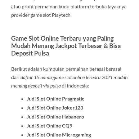
atau profit permainan kudu platform terbuka layaknya
provider game slot Playtech.
Game Slot Online Terbaru yang Paling
Mudah Menang Jackpot Terbesar & Bisa
Deposit Pulsa
Berikut adalah kumpulan permainan berasal berasal
dari
daftar 15 nama game slot online terbaru 2021 mudah
menang deposit via pulsa
di Indonesia:
Judi Slot Online Pragmatic
Judi Slot Online Joker123
Judi Slot Online Habanero
Judi Slot Online CQ9
Judi Slot Online Microgaming