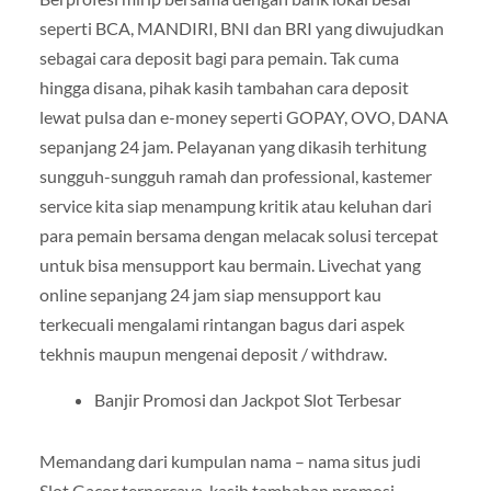
seperti BCA, MANDIRI, BNI dan BRI yang diwujudkan
sebagai cara deposit bagi para pemain. Tak cuma
hingga disana, pihak kasih tambahan cara deposit
lewat pulsa dan e-money seperti GOPAY, OVO, DANA
sepanjang 24 jam. Pelayanan yang dikasih terhitung
sungguh-sungguh ramah dan professional, kastemer
service kita siap menampung kritik atau keluhan dari
para pemain bersama dengan melacak solusi tercepat
untuk bisa mensupport kau bermain. Livechat yang
online sepanjang 24 jam siap mensupport kau
terkecuali mengalami rintangan bagus dari aspek
tekhnis maupun mengenai deposit / withdraw.
Banjir Promosi dan Jackpot Slot Terbesar
Memandang dari kumpulan nama – nama situs judi
Slot Gacor terpercaya, kasih tambahan promosi