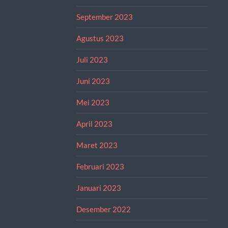
September 2023
Agustus 2023
Juli 2023
Juni 2023
Mei 2023
April 2023
Maret 2023
Februari 2023
Januari 2023
Desember 2022