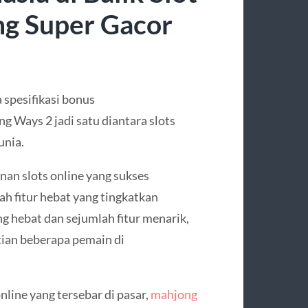
ng Super Gacor
spesifikasi bonus
 Ways 2 jadi satu diantara slots
unia.
nan slots online yang sukses
h fitur hebat yang tingkatkan
g hebat dan sejumlah fitur menarik,
ian beberapa pemain di
ine yang tersebar di pasar,
mahjong