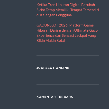
Ketika Tren Hiburan Digital Berubah,
Sicbo Tetap Memiliki Tempat Tersendiri
di Kalangan Pengguna
GADUNSLOT 2026: Platform Game
Hiburan Daring dengan Ultimate Gacor
Experience dan Sensasi Jackpot yang
Bikin Makin Betah
JUDI SLOT ONLINE
KOMENTAR TERBARU