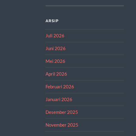
ARSIP
Juli 2026
Juni 2026
Mei 2026
April 2026
Februari 2026
Januari 2026
Desember 2025
November 2025