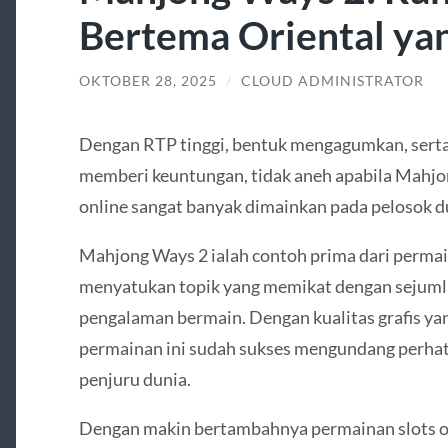
Bertema Oriental ya
OKTOBER 28, 2025
/
CLOUD ADMINISTRATOR
Dengan RTP tinggi, bentuk mengagumkan, serta 
memberi keuntungan, tidak aneh apabila Mahjong
online sangat banyak dimainkan pada pelosok d
Mahjong Ways 2 ialah contoh prima dari permai
menyatukan topik yang memikat dengan sejumla
pengalaman bermain. Dengan kualitas grafis yan
permainan ini sudah sukses mengundang perhat
penjuru dunia.
Dengan makin bertambahnya permainan slots onl