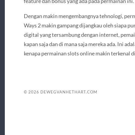
feature dan bonus yang ada pada permainan ini.
Dengan makin mengembangnya tehnologi, perma
Ways 2 makin gampang dijangkau oleh siapa pu
digital yang tersambung dengan internet, pemai
kapan saja dan di mana saja mereka ada. Ini ada
kenapa permainan slots online makin terkenal 
© 2026
DEWEGVANHETHART.COM