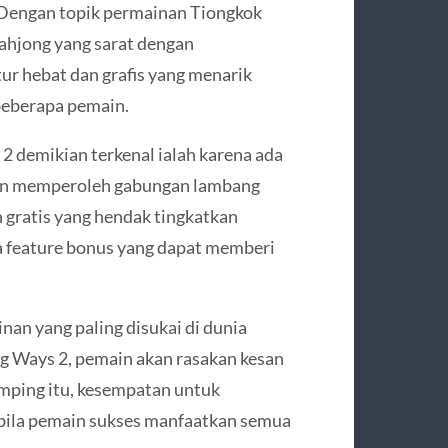
. Dengan topik permainan Tiongkok
ahjong yang sarat dengan
tur hebat dan grafis yang menarik
beberapa pemain.
 demikian terkenal ialah karena ada
gan memperoleh gabungan lambang
gratis yang hendak tingkatkan
 feature bonus yang dapat memberi
nan yang paling disukai di dunia
g Ways 2, pemain akan rasakan kesan
amping itu, kesempatan untuk
bila pemain sukses manfaatkan semua