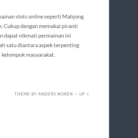
inan slots online seperti Mahjong
n. Cukup dengan memakai piranti
n dapat nikmati permainan ini
lah satu diantara aspek terpenting
di kelompok masyarakat.
THEME BY
ANDERS NORÉN
—
UP ↑