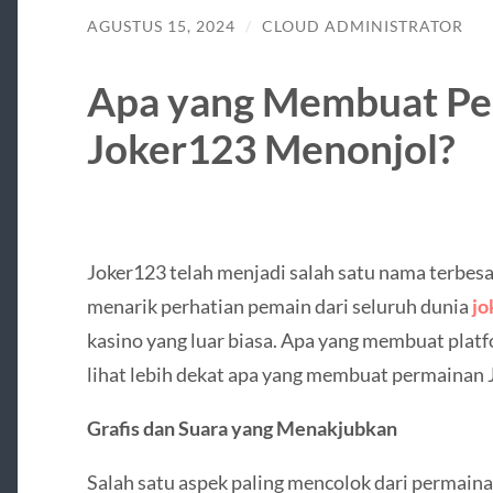
AGUSTUS 15, 2024
/
CLOUD ADMINISTRATOR
Apa yang Membuat Pe
Joker123 Menonjol?
Joker123 telah menjadi salah satu nama terbesar
menarik perhatian pemain dari seluruh dunia
jo
kasino yang luar biasa. Apa yang membuat platf
lihat lebih dekat apa yang membuat permainan J
Grafis dan Suara yang Menakjubkan
Salah satu aspek paling mencolok dari permaina