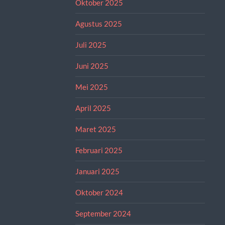
Oktober 2025
Agustus 2025
Juli 2025
Juni 2025
Mei 2025
April 2025
Maret 2025
Februari 2025
Januari 2025
Oktober 2024
September 2024