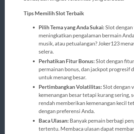
Tips Memilih Slot Terbaik
Pilih Tema yang Anda Sukai:
Slot dengan
meningkatkan pengalaman bermain Anda.
musik, atau petualangan? Joker123 mena
selera.
Perhatikan Fitur Bonus:
Slot dengan fitur
permainan bonus, dan jackpot progresif
untuk menang besar.
Pertimbangkan Volatilitas:
Slot dengan v
kemenangan besar tetapi kurang sering, s
rendah memberikan kemenangan kecil tetap
dengan preferensi Anda.
Baca Ulasan:
Banyak pemain berbagi pen
tertentu. Membaca ulasan dapat memba