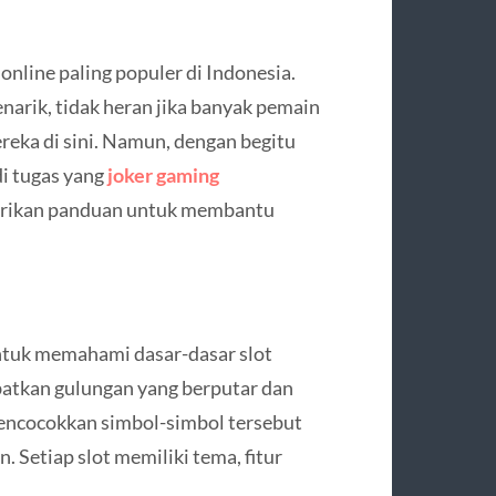
online paling populer di Indonesia.
narik, tidak heran jika banyak pemain
eka di sini. Namun, dengan begitu
di tugas yang
joker gaming
berikan panduan untuk membantu
ntuk memahami dasar-dasar slot
batkan gulungan yang berputar dan
encocokkan simbol-simbol tersebut
 Setiap slot memiliki tema, fitur