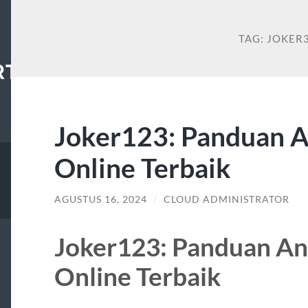
TAG:
JOKER
T.COM
Joker123: Panduan A
Online Terbaik
AGUSTUS 16, 2024
/
CLOUD ADMINISTRATOR
Joker123: Panduan An
Online Terbaik