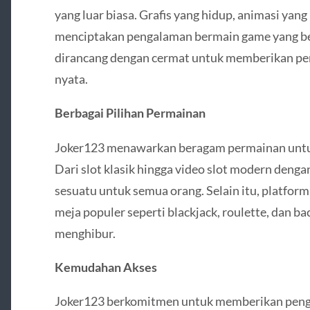
yang luar biasa. Grafis yang hidup, animasi yang
menciptakan pengalaman bermain game yang be
dirancang dengan cermat untuk memberikan pema
nyata.
Berbagai Pilihan Permainan
Joker123 menawarkan beragam permainan untu
Dari slot klasik hingga video slot modern denga
sesuatu untuk semua orang. Selain itu, platfor
meja populer seperti blackjack, roulette, dan b
menghibur.
Kemudahan Akses
Joker123 berkomitmen untuk memberikan peng