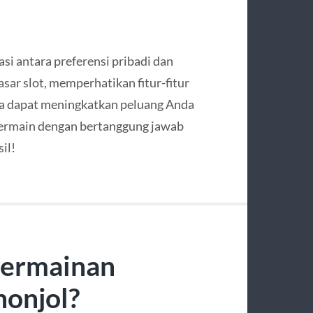
si antara preferensi pribadi dan
ar slot, memperhatikan fitur-fitur
da dapat meningkatkan peluang Anda
bermain dengan bertanggung jawab
il!
Permainan
onjol?