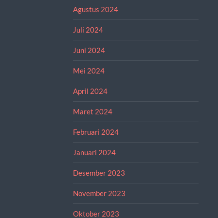
Agustus 2024
Juli 2024
Juni 2024
Mei 2024
April 2024
Maret 2024
Februari 2024
Januari 2024
Desember 2023
November 2023
Oktober 2023