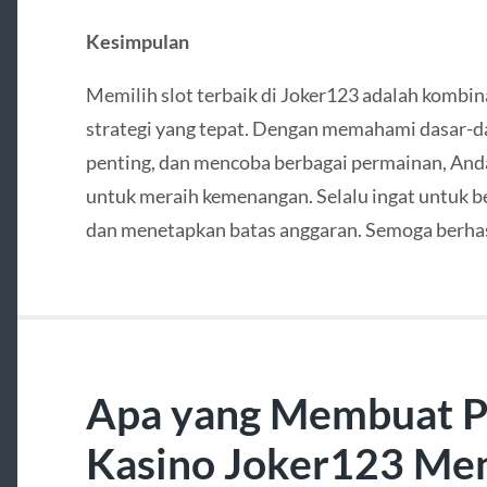
Kesimpulan
Memilih slot terbaik di Joker123 adalah kombina
strategi yang tepat. Dengan memahami dasar-das
penting, dan mencoba berbagai permainan, An
untuk meraih kemenangan. Selalu ingat untuk 
dan menetapkan batas anggaran. Semoga berhas
Apa yang Membuat 
Kasino Joker123 Men