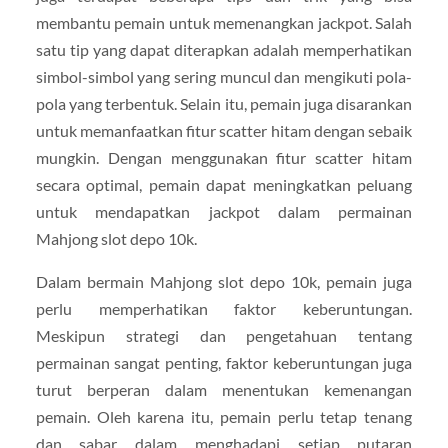
membantu pemain untuk memenangkan jackpot. Salah
satu tip yang dapat diterapkan adalah memperhatikan
simbol-simbol yang sering muncul dan mengikuti pola-
pola yang terbentuk. Selain itu, pemain juga disarankan
untuk memanfaatkan fitur scatter hitam dengan sebaik
mungkin. Dengan menggunakan fitur scatter hitam
secara optimal, pemain dapat meningkatkan peluang
untuk mendapatkan jackpot dalam permainan
Mahjong slot depo 10k.
Dalam bermain Mahjong slot depo 10k, pemain juga
perlu memperhatikan faktor keberuntungan.
Meskipun strategi dan pengetahuan tentang
permainan sangat penting, faktor keberuntungan juga
turut berperan dalam menentukan kemenangan
pemain. Oleh karena itu, pemain perlu tetap tenang
dan sabar dalam menghadapi setiap putaran