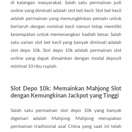
di kalangan masyarakat. Salah satu permainan judi
online yang diminati adalah slot bet kecil. Slot bet kecil
adalah permainan yang memungkinkan pemain untuk
bertaruh dengan nominal kecil namun tetap memiliki
kesempatan untuk memenangkan hadiah besar. Salah
satu varian slot bet kecil yang banyak diminati adalah
slot depo 10k. Slot depo 10k adalah permainan slot
online yang dapat dimainkan dengan modal deposit
minimal 10 ribu rupiah.
Slot Depo 10k: Memainkan Mahjong Slot
dengan Kemungkinan Jackpot yang Tinggi
Salah satu permainan slot depo 10k yang banyak
digemari adalah Mahjong. Mahjong merupakan
permainan tradisional asal China yang saat ini telah