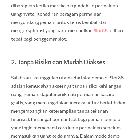
diharapkan ketika mereka berpindah ke permainan
uang nyata. Kehadiran beragam permainan
mengundang pemain untuk terus kembali dan
mengeksplorasi yang baru, menjadikan
Slot88
pilihan
tepat bagi penggemar slot.
2. Tanpa Risiko dan Mudah Diakses
Salah satu keunggulan utama dari slot demo di Slot88
adalah kemudahan aksesnya tanpa risiko kehilangan
uang. Pemain dapat menikmati permainan secara
gratis, yang memungkinkan mereka untuk berlatih dan
mengembangkan keterampilan tanpa tekanan
finansial. Ini sangat bermanfaat bagi pemain pemula
yang ingin memahami cara kerja permainan sebelum
memasukkan uang ke dalamnya. Dalam mode demo,