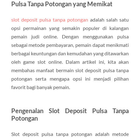
Pulsa Tanpa Potongan yang Memikat
slot deposit pulsa tanpa potongan
adalah salah satu
opsi permainan yang semakin populer di kalangan
pemain judi online. Dengan menggunakan pulsa
sebagai metode pembayaran, pemain dapat menikmati
berbagai keuntungan dan kemudahan yang ditawarkan
oleh game slot online. Dalam artikel ini, kita akan
membahas manfaat bermain slot deposit pulsa tanpa
potongan serta mengapa opsi ini menjadi pilihan
favorit bagi banyak pemain.
Pengenalan Slot Deposit Pulsa Tanpa
Potongan
Slot deposit pulsa tanpa potongan adalah metode