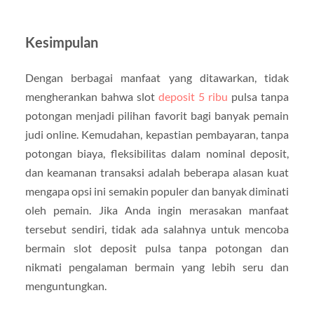
Kesimpulan
Dengan berbagai manfaat yang ditawarkan, tidak
mengherankan bahwa slot
deposit 5 ribu
pulsa tanpa
potongan menjadi pilihan favorit bagi banyak pemain
judi online. Kemudahan, kepastian pembayaran, tanpa
potongan biaya, fleksibilitas dalam nominal deposit,
dan keamanan transaksi adalah beberapa alasan kuat
mengapa opsi ini semakin populer dan banyak diminati
oleh pemain. Jika Anda ingin merasakan manfaat
tersebut sendiri, tidak ada salahnya untuk mencoba
bermain slot deposit pulsa tanpa potongan dan
nikmati pengalaman bermain yang lebih seru dan
menguntungkan.