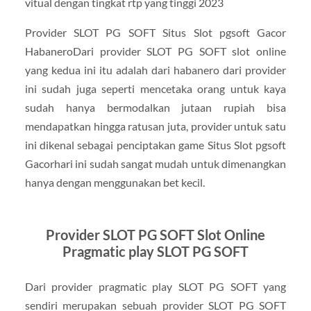
vitual dengan tingkat rtp yang tinggi 2023
Provider SLOT PG SOFT Situs Slot pgsoft Gacor
HabaneroDari provider SLOT PG SOFT slot online
yang kedua ini itu adalah dari habanero dari provider
ini sudah juga seperti mencetaka orang untuk kaya
sudah hanya bermodalkan jutaan rupiah bisa
mendapatkan hingga ratusan juta, provider untuk satu
ini dikenal sebagai penciptakan game Situs Slot pgsoft
Gacorhari ini sudah sangat mudah untuk dimenangkan
hanya dengan menggunakan bet kecil.
Provider SLOT PG SOFT Slot Online
Pragmatic play SLOT PG SOFT
Dari provider pragmatic play SLOT PG SOFT yang
sendiri merupakan sebuah provider SLOT PG SOFT