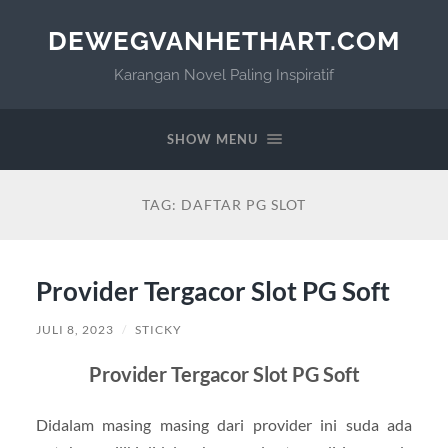
DEWEGVANHETHART.COM
Karangan Novel Paling Inspiratif
SHOW MENU
TAG:
DAFTAR PG SLOT
Provider Tergacor Slot PG Soft
JULI 8, 2023
/
STICKY
Provider Tergacor Slot PG Soft
Didalam masing masing dari provider ini suda ada