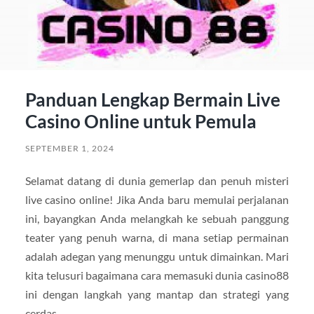
Panduan Lengkap Bermain Live
Casino Online untuk Pemula
SEPTEMBER 1, 2024
Selamat datang di dunia gemerlap dan penuh misteri
live casino online! Jika Anda baru memulai perjalanan
ini, bayangkan Anda melangkah ke sebuah panggung
teater yang penuh warna, di mana setiap permainan
adalah adegan yang menunggu untuk dimainkan. Mari
kita telusuri bagaimana cara memasuki dunia casino88
ini dengan langkah yang mantap dan strategi yang
cerdas.