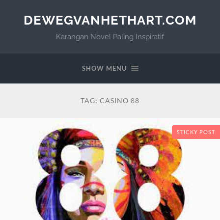
DEWEGVANHETHART.COM
Karangan Novel Paling Inspiratif
SHOW MENU
TAG:
CASINO 88
STICKY POST