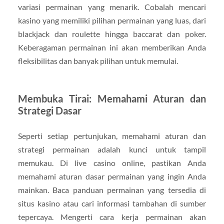
variasi permainan yang menarik. Cobalah mencari
kasino yang memiliki pilihan permainan yang luas, dari
blackjack dan roulette hingga baccarat dan poker.
Keberagaman permainan ini akan memberikan Anda
fleksibilitas dan banyak pilihan untuk memulai.
Membuka Tirai: Memahami Aturan dan
Strategi Dasar
Seperti setiap pertunjukan, memahami aturan dan
strategi permainan adalah kunci untuk tampil
memukau. Di live casino online, pastikan Anda
memahami aturan dasar permainan yang ingin Anda
mainkan. Baca panduan permainan yang tersedia di
situs kasino atau cari informasi tambahan di sumber
tepercaya. Mengerti cara kerja permainan akan