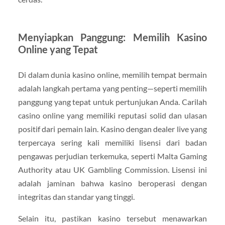
Menyiapkan Panggung: Memilih Kasino
Online yang Tepat
Di dalam dunia kasino online, memilih tempat bermain
adalah langkah pertama yang penting—seperti memilih
panggung yang tepat untuk pertunjukan Anda. Carilah
casino online yang memiliki reputasi solid dan ulasan
positif dari pemain lain. Kasino dengan dealer live yang
terpercaya sering kali memiliki lisensi dari badan
pengawas perjudian terkemuka, seperti Malta Gaming
Authority atau UK Gambling Commission. Lisensi ini
adalah jaminan bahwa kasino beroperasi dengan
integritas dan standar yang tinggi.
Selain itu, pastikan kasino tersebut menawarkan