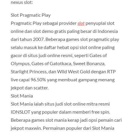
nexus slot:
Slot Pragmatic Play
Pragmatic Play sebagai provider
slot
penyuplai slot
online dan slot demo gratis paling besar di Indonesia
dari tahun 2007. Beberapa games slot pragmatic play
selalu masuk ke daftar hebat opsi slot online paling
gacor di situs judi online resmi, seperti Gates of
Olympus, Gates of Gatotkaca, Sweet Bonanza,
Starlight Princess, dan Wild West Gold dengan RTP
live capai 96.50% yang membuat gampang menang
jekpot dan scatter.
Slot Mania
Slot Mania ialah situs judi slot online mitra resmi
IDNSLOT yang populer dalam memberi free spin.
Beberapa games slot mania kerap jadi opsi pemain cari
jekpot maxwin. Permainan populer dari Slot Mania