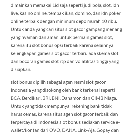
dimainkan memakai 1id saja seperti judi bola, slot, idn
live, kasino online, tembak ikan, domino, dan idn poker
online terbaik dengan minimum depo murah 10 ribu.
Untuk anda yang cari situs slot gacor gampang menang
yang nyaman dan aman untuk bermain games slot,
karena itu slot bonus opsi terbaik karena selainnya
kelengkapan games slot gacor terbaru ada skema slot
dan bocoran games slot rtp dan volatilitas tinggi yang
disiapkan.
slot bonus dipilih sebagai agen resmi slot gacor
Indonesia yang disokong oleh bank terkenal seperti
BCA, Berdikari, BRI, BNI, Danamon dan CIMB Niaga.
Untuk yang tidak mempunyai rekening bank tidak
harus cemas, karena situs agen slot gacor terbaik dan
terpercaya di Indonesia slot bonus sediakan service e-
wallet/kontan dari OVO, DANA, Link-Aja, Gopay dan