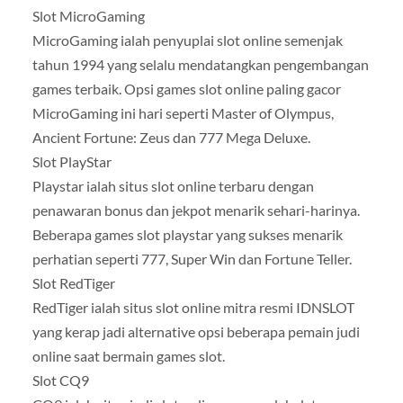
Slot MicroGaming
MicroGaming ialah penyuplai slot online semenjak
tahun 1994 yang selalu mendatangkan pengembangan
games terbaik. Opsi games slot online paling gacor
MicroGaming ini hari seperti Master of Olympus,
Ancient Fortune: Zeus dan 777 Mega Deluxe.
Slot PlayStar
Playstar ialah situs slot online terbaru dengan
penawaran bonus dan jekpot menarik sehari-harinya.
Beberapa games slot playstar yang sukses menarik
perhatian seperti 777, Super Win dan Fortune Teller.
Slot RedTiger
RedTiger ialah situs slot online mitra resmi IDNSLOT
yang kerap jadi alternative opsi beberapa pemain judi
online saat bermain games slot.
Slot CQ9