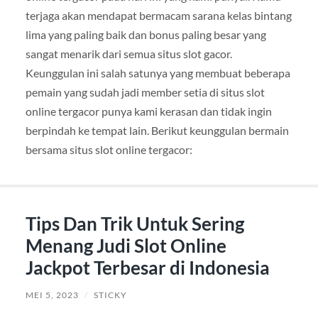
terjaga akan mendapat bermacam sarana kelas bintang
lima yang paling baik dan bonus paling besar yang
sangat menarik dari semua situs slot gacor.
Keunggulan ini salah satunya yang membuat beberapa
pemain yang sudah jadi member setia di situs slot
online tergacor punya kami kerasan dan tidak ingin
berpindah ke tempat lain. Berikut keunggulan bermain
bersama situs slot online tergacor:
Tips Dan Trik Untuk Sering
Menang Judi Slot Online
Jackpot Terbesar di Indonesia
MEI 5, 2023
/
STICKY