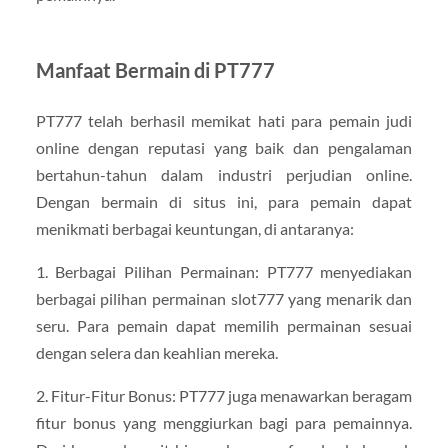
Manfaat Bermain di PT777
PT777 telah berhasil memikat hati para pemain judi
online dengan reputasi yang baik dan pengalaman
bertahun-tahun dalam industri perjudian online.
Dengan bermain di situs ini, para pemain dapat
menikmati berbagai keuntungan, di antaranya:
1. Berbagai Pilihan Permainan: PT777 menyediakan
berbagai pilihan permainan slot777 yang menarik dan
seru. Para pemain dapat memilih permainan sesuai
dengan selera dan keahlian mereka.
2. Fitur-Fitur Bonus: PT777 juga menawarkan beragam
fitur bonus yang menggiurkan bagi para pemainnya.