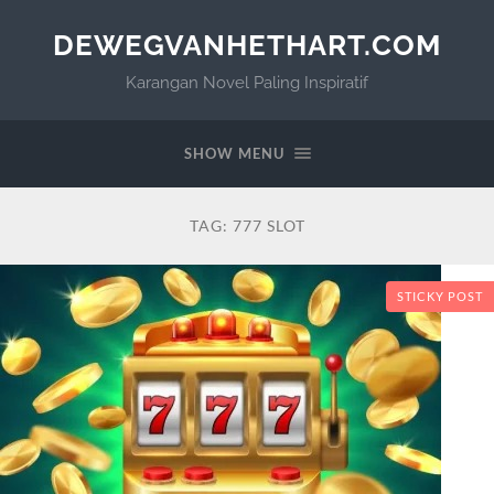
DEWEGVANHETHART.COM
Karangan Novel Paling Inspiratif
SHOW MENU
TAG:
777 SLOT
STICKY POST