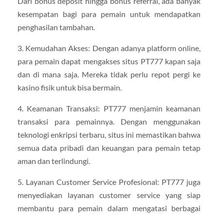
Dari bonus deposit hingga bonus referral, ada banyak
kesempatan bagi para pemain untuk mendapatkan
penghasilan tambahan.
3. Kemudahan Akses: Dengan adanya platform online,
para pemain dapat mengakses situs PT777 kapan saja
dan di mana saja. Mereka tidak perlu repot pergi ke
kasino fisik untuk bisa bermain.
4. Keamanan Transaksi: PT777 menjamin keamanan
transaksi para pemainnya. Dengan menggunakan
teknologi enkripsi terbaru, situs ini memastikan bahwa
semua data pribadi dan keuangan para pemain tetap
aman dan terlindungi.
5. Layanan Customer Service Profesional: PT777 juga
menyediakan layanan customer service yang siap
membantu para pemain dalam mengatasi berbagai